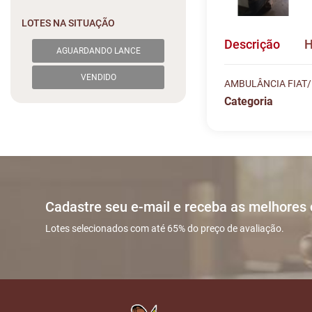
LOTES NA SITUAÇÃO
Descrição
H
AGUARDANDO LANCE
VENDIDO
AMBULÂNCIA FIAT/
Categoria
Histórico de L
Descreva sua dú
#
DATA/HORA
Sua dúvida
1
14/12 17:47
Cadastre seu e-mail e receba as melhores
2
15/12 18:09
Lotes selecionados com até 65% do preço de avaliação.
3
16/12 15:29
Nome
4
16/12 16:05