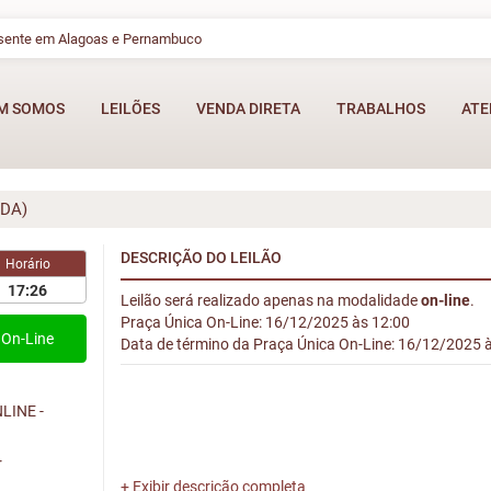
esente em Alagoas e Pernambuco
M SOMOS
LEILÕES
VENDA DIRETA
TRABALHOS
ATE
ADA)
DESCRIÇÃO DO LEILÃO
Horário
17:26
Leilão será realizado apenas na modalidade
on-line
.
Praça Única On-Line: 16/12/2025 às 12:00
On-Line
Data de término da Praça Única On-Line: 16/12/2025 
LINE -
r