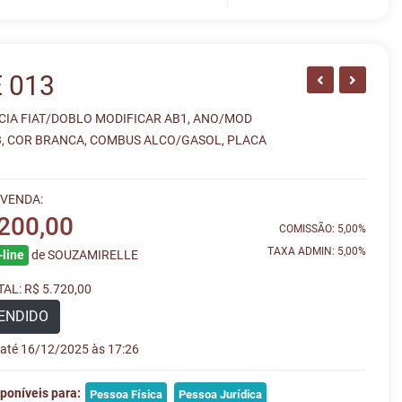
 013
IA FIAT/DOBLO MODIFICAR AB1, ANO/MOD
3, COR BRANCA, COMBUS ALCO/GASOL, PLACA
 VENDA:
.200,00
COMISSÃO: 5,00%
TAXA ADMIN: 5,00%
line
de SOUZAMIRELLE
AL: R$ 5.720,00
ENDIDO
e até 16/12/2025 às 17:26
poníveis para:
Pessoa Física
Pessoa Jurídica