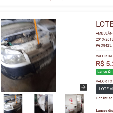
LOTE
AMBULÂNC
2013/201
PGO8425.
VALOR DA
R$ 5
Lance On-
VALOR TOT
LOTE V
Habilite-s
Lances dis