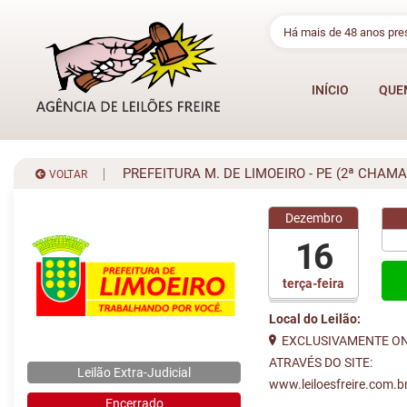
Há mais de 48 anos pr
INÍCIO
QUE
PREFEITURA M. DE LIMOEIRO - PE (2ª CHAM
VOLTAR
Dezembro
16
terça-feira
Local do Leilão:
EXCLUSIVAMENTE ON
ATRAVÉS DO SITE:
Leilão Extra-Judicial
www.leiloesfreire.com.b
Encerrado