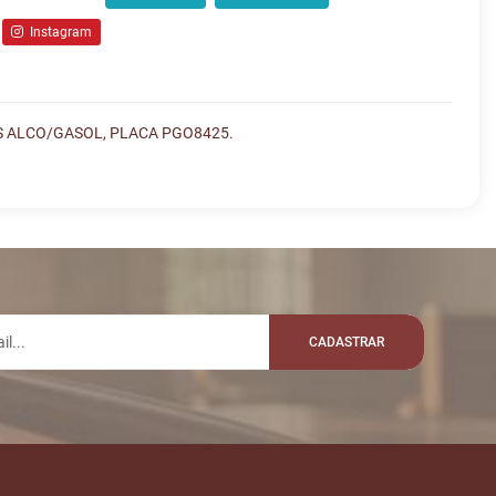
Instagram
S ALCO/GASOL, PLACA PGO8425.
lo whatsapp:
EM
VALOR
R$ 5.000,00
 SOUZAMIRELLE
CADASTRAR
R$ 5.100,00
 ADRIANOMACEIO
iniciadas
R$ 5.200,00