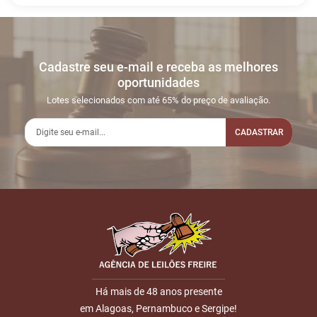
Histórico de Lances
Descreva sua dúvida e nos envie! Se não quer esperar, fale
conosco pelo whatsapp:
#
DATA/HORA
TIPO
MENSAGEM
VALOR
Cadastre seu e-mail e receba as melhores
Sua dúvida
1
16/01
INICIO DO
Disputas
oportunidades
16:03:19
LEILÃO
iniciadas
Lotes selecionados com até 65% do preço de avaliação.
2
16/01
LEILÃO
Fim das Disputas
16:19:14
ENCERRADO
CADASTRAR
3
16/01
LANCE
R$
LOTE 001
22:17:12
PRESENCIAL
1.500,00
Usuário: LUIZ
Nome
FRANCISCO
E-mail
Há mais de 48 anos presente
em Alagoas, Pernambuco e Sergipe!
ENVIAR