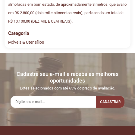
almofadas em bom estado, de aproximadamente 3 metros, que avalio
em R$ 2.800,00 (dois mil e oitocentos reais), perfazendo um total de
R$ 10.100,00 (DEZ MIL E CEM REAIS).
Categoria
Móveis & Utensílios
Histórico de Lances
Descreva sua dúvida e nos envie! Se não quer esperar, fale
conosco pelo whatsapp:
#
DATA/HORA
TIPO
MENSAGEM
VALOR
Cadastre seu e-mail e receba as melhores
Sua dúvida
1
03/11
INICIO DO
Disputas iniciadas
oportunidades
15:59:50
LEILÃO
Lotes selecionados com até 65% do preço de avaliação.
2
03/11
LEILÃO
Fim das Disputas
16:21:26
ENCERRADO
CADASTRAR
3
03/11
2ª PRAÇA
Encaminhados os
16:21:32
lotes não vendidos
Nome
4
18/11
INICIO DO
Disputas iniciadas