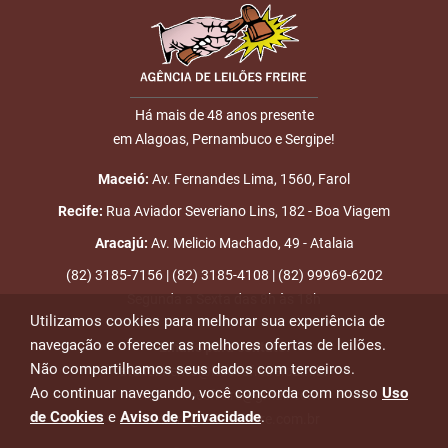
18:30:33
LEILÃO
5
18/11
LEILÃO
E-mail
Fim das Disputas
18:55:59
ENCERRADO
Há mais de 48 anos presente
em Alagoas, Pernambuco e Sergipe!
ENVIAR
Maceió:
Av. Fernandes Lima, 1560, Farol
Recife:
Rua Aviador Severiano Lins, 182 - Boa Viagem
Aracajú:
Av. Melicio Machado, 49 - Atalaia
(82) 3185-7156 | (82) 3185-4108 | (82) 99969-6202
Segunda a Sexta das 8h às 18h
Utilizamos cookies para melhorar sua experiência de
navegação e oferecer as melhores ofertas de leilões.
Emails para contato:
Não compartilhamos seus dados com terceiros.
atendimento@leiloesfreire.com.br
Ao continuar navegando, você concorda com nosso
Uso
osmanleiloesfreire@gmail.com
de Cookies
e
Aviso de Privacidade
.
alexandre@leiloesfreire.com.br