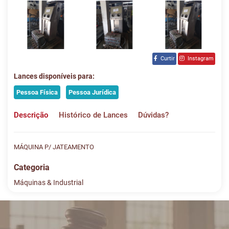
Curtir
Instagram
Lances disponíveis para:
Pessoa Física
Pessoa Jurídica
Descrição
Histórico de Lances
Dúvidas?
MÁQUINA P/ JATEAMENTO
Categoria
Máquinas & Industrial
Histórico de Lances
Descreva sua dúvida e nos envie! Se não quer esperar, fale
conosco pelo whatsapp:
#
DATA/HORA
TIPO
MENSAGEM
VALOR