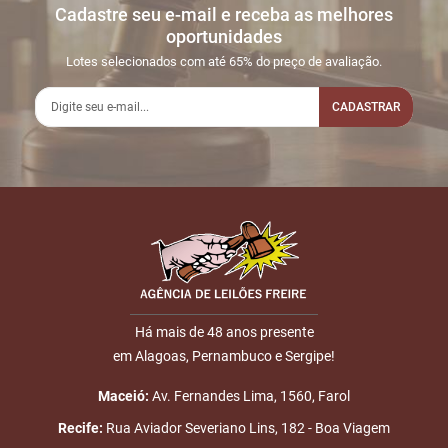
Cadastre seu e-mail e receba as melhores
Sua dúvida
1
06/02
LANCE ON-LINE
R$
LOTE 009
oportunidades
01:09:32
1.100,00
Usuário:
Lotes selecionados com até 65% do preço de avaliação.
GALINDO
CADASTRAR
2
09/02
INICIO DO
Disputas
17:00:59
LEILÃO
iniciadas
3
09/02
LEILÃO
Fim das
Nome
17:01:07
ENCERRADO
Disputas
4
09/02
LOTE
R$
LOTE 009
E-mail
17:01:07
ARREMATADO
1.100,00
PLACA:
Galindo
Há mais de 48 anos presente
5
09/02
INICIO DO
Disputas
em Alagoas, Pernambuco e Sergipe!
ENVIAR
17:02:55
LEILÃO
iniciadas
Maceió:
Av. Fernandes Lima, 1560, Farol
6
09/02
LEILÃO
Fim das
Recife:
Rua Aviador Severiano Lins, 182 - Boa Viagem
18:10:57
ENCERRADO
Disputas