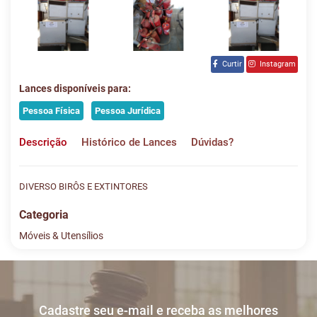
Curtir
Instagram
Lances disponíveis para:
Pessoa Física
Pessoa Jurídica
Descrição
Histórico de Lances
Dúvidas?
DIVERSO BIRÔS E EXTINTORES
Categoria
Móveis & Utensílios
Histórico de Lances
Descreva sua dúvida e nos envie! Se não quer esperar, fale
conosco pelo whatsapp:
#
DATA/HORA
TIPO
MENSAGEM
VALOR
Cadastre seu e-mail e receba as melhores
Sua dúvida
1
09/02
INICIO DO
Disputas