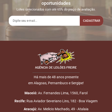
oportunidades
17:00:59
LEILÃO
iniciadas
Lotes selecionados com até 65% do preço de avaliação.
2
09/02
LEILÃO
Fim das
17:01:07
ENCERRADO
CADASTRAR
Disputas
3
09/02
INICIO DO
Disputas
17:02:55
LEILÃO
iniciadas
Nome
4
09/02
LEILÃO
Fim das
18:10:57
ENCERRADO
Disputas
E-mail
Há mais de 48 anos presente
em Alagoas, Pernambuco e Sergipe!
ENVIAR
Maceió:
Av. Fernandes Lima, 1560, Farol
Recife:
Rua Aviador Severiano Lins, 182 - Boa Viagem
Aracajú:
Av. Melicio Machado, 49 - Atalaia