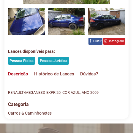
Curtir
Instagram
Lances disponíveis para:
Pessoa Física
Pessoa Jurídica
Descrição
Histórico de Lances
Dúvidas?
RENAULT/MEGANESD EXPR 20, COR AZUL, ANO 2009
Categoria
Carros & Caminhonetes
Histórico de Lances
Descreva sua dúvida e nos envie! Se não quer esperar, fale
conosco pelo whatsapp: