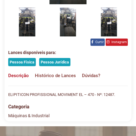
Curtir
Instagram
Lances disponíveis para:
Pessoa Física
Pessoa Jurídica
Descrição
Histórico de Lances
Dúvidas?
ELIPITICON PROFISSIONAL MOVIMENT EL – 470 - Nº: 12487.
Categoria
Máquinas & Industrial
Histórico de Lances
Descreva sua dúvida e nos envie! Se não quer esperar, fale
conosco pelo whatsapp: