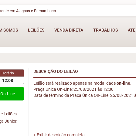
esente em Alagoas e Pernambuco
M SOMOS
LEILÕES
VENDA DIRETA
TRABALHOS
ATE
DESCRIÇÃO DO LEILÃO
Horário
12:08
Leilão será realizado apenas na modalidade
on-line
.
Praça Única On-Line: 25/08/2021 às 12:00
On-Line
Data de término da Praça Única On-Line: 25/08/2021 
e Leilões
ça Junior,