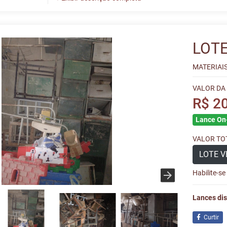
LOTE
MATERIAI
VALOR DA
R$ 2
Lance On-
VALOR TOT
LOTE V
Habilite-s
Lances dis
Curtir