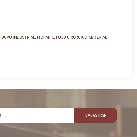
FOGÃO INDUSTRIAL, FICHÁRIO, FOCO CIRÚRGICO, MATERIAL
lo whatsapp:
MENSAGEM
VALOR
R$ 200,00
LOTE 001
Usuário: RENATO23
CADASTRAR
Disputas iniciadas
LOTE 001