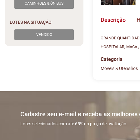
CAMINHÕES & ÔNIBUS
Descrição
H
LOTES NA SITUAÇÃO
VENDIDO
GRANDE QUANTIDADE 
HOSPITALAR, MACA , 
Categoria
Móveis & Utensílios
Histórico de L
Descreva sua dú
#
DATA/HOR
Sua dúvida
1
25/08 14:54
Cadastre seu e-mail e receba as melhores
2
25/08 15:04
Lotes selecionados com até 65% do preço de avaliação.
3
25/08 15:04