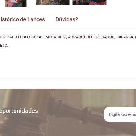
istórico de Lances
Dúvidas?
DE CARTEIRA ESCOLAR, MESA, BIRÔ, ARMÁRIO, REFRIGERADOR, BALANÇA, 
ETC.
ances
vida e nos envie! Se não quer esperar, fale conosco pe
A
TIPO
:57
LANCE ON-LINE
 oportunidades
:46
INICIO DO LEILÃO
:48
DOU-LHE 1