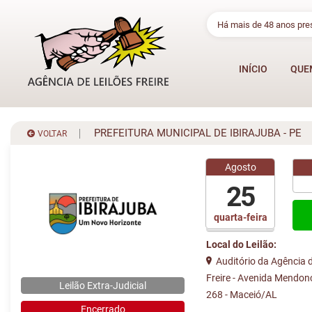
Há mais de 48 anos pr
INÍCIO
QUE
PREFEITURA MUNICIPAL DE IBIRAJUBA - PE
VOLTAR
Agosto
25
quarta-feira
Local do Leilão:
Auditório da Agência d
Freire - Avenida Mendon
Leilão Extra-Judicial
268 - Maceió/AL
Encerrado