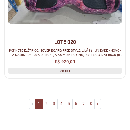
LOTE 020
PATINETE ELÉTRICO, HOVER BOARD, FREE STYLE, LILÁS (1 UNIDADE - NOVO -
TA.626887). // LUVA DE BOXE, MAXIMUM BOXING, DIVERSOS, DIVERSAS (8
UNI...
R$ 920,00
Vendido
‹
1
2
3
4
5
6
7
8
›