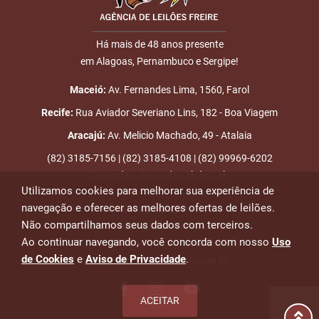
GUILHERMEGUERREIRO
5
16/11
LANCE ON-
R$
LOTE 011
Há mais de 48 anos presente
19:57:24
LINE
820,00
Usuário: WELLINGTON
em Alagoas, Pernambuco e Sergipe!
ENVIAR
6
18/11
LANCE ON-
R$
LOTE 011
Maceió:
Av. Fernandes Lima, 1560, Farol
09:42:31
LINE
870,00
Usuário: WELINTON
Recife:
Rua Aviador Severiano Lins, 182 - Boa Viagem
7
18/11
LANCE ON-
R$
LOTE 011
Aracajú:
Av. Melicio Machado, 49 - Atalaia
13:40:55
LINE
920,00
Usuário: RENANBM48
(82) 3185-7156 | (82) 3185-4108 | (82) 99969-6202
8
18/11
LANCE ON-
R$
Segunda a Sexta das 8h às 18h
LOTE 011
Utilizamos cookies para melhorar sua experiência de
14:10:25
LINE
970,00
Usuário: KELLYANECW
navegação e oferecer as melhores ofertas de leilões.
Emails para contato:
9
18/11
LANCE ON-
R$
LOTE 011
Não compartilhamos seus dados com terceiros.
atendimento@leiloesfreire.com.br
14:30:32
LINE
1.070,0
Ao continuar navegando, você concorda com nosso
Uso
Usuário: FCVMBR
osmanleiloesfreire@gmail.com
de Cookies
e
Aviso de Privacidade
.
alexandre@leiloesfreire.com.br
10
18/11
INICIO DO
Disputas iniciadas
14:50:37
LEILÃO
ACEITAR
11
18/11
LANCE ON-
R$
LOTE 011