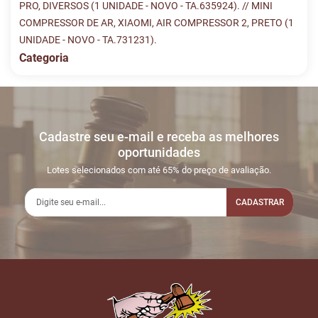
PRO, DIVERSOS (1 UNIDADE - NOVO - TA.635924). // MINI
COMPRESSOR DE AR, XIAOMI, AIR COMPRESSOR 2, PRETO (1
UNIDADE - NOVO - TA.731231).
Categoria
Histórico de Lances
Descreva sua dúvida e nos envie! Se não quer esperar, fale
conosco pelo whatsapp:
#
DATA/HORA
TIPO
MENSAGEM
VALOR
Cadastre seu e-mail e receba as melhores
Sua dúvida
1
07/11
LANCE ON-
R$
LOTE 011
oportunidades
20:06:32
LINE
620,00
Usuário: KELLYANECW
Lotes selecionados com até 65% do preço de avaliação.
2
07/11
LANCE ON-
R$
LOTE 011
20:31:06
LINE
CADASTRAR
670,00
Usuário: MURILOPAULO
3
10/11
LANCE ON-
R$
LOTE 011
02:53:56
LINE
720,00
Usuário: FLAVIOLOS
Nome
4
14/11
LANCE ON-
R$
LOTE 011
16:40:32
LINE
770,00
Usuário:
E-mail