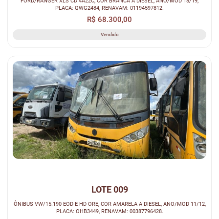
FORD/RANGER XLS CD 4A22C, COR BRANCA A DIESEL, ANO/MOD 18/19,
PLACA: QWG2484, RENAVAM: 01194597812.
R$ 68.300,00
Vendido
LOTE 009
ÔNIBUS VW/15.190 EOD E HD ORE, COR AMARELA A DIESEL, ANO/MOD 11/12,
PLACA: OHB3449, RENAVAM: 00387796428.