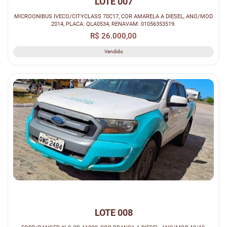
LOTE 007
MICROONIBUS IVECO/CITYCLASS 70C17, COR AMARELA A DIESEL, ANO/MOD
2014, PLACA: QLA0534, RENAVAM: 01056353519.
R$ 26.000,00
Vendido
LOTE 008