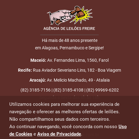
Há mais de 48 anos presente
em Alagoas, Pernambuco e Sergipe!
Maceió:
Av. Fernandes Lima, 1560, Farol
Recife:
Rua Aviador Severiano Lins, 182 - Boa Viagem
Aracajú:
Av. Melicio Machado, 49 - Atalaia
(82) 3185-7156 | (82) 3185-4108 | (82) 99969-6202
Segunda a Sexta das 8h às 18h
Utilizamos cookies para melhorar sua experiência de
navegação e oferecer as melhores ofertas de leilões.
Emails para contato:
Não compartilhamos seus dados com terceiros.
atendimento@leiloesfreire.com.br
Ao continuar navegando, você concorda com nosso
Uso
osmanleiloesfreire@gmail.com
de Cookies
e
Aviso de Privacidade
.
alexandre@leiloesfreire.com.br