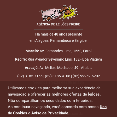
Há mais de 48 anos presente
em Alagoas, Pernambuco e Sergipe!
Maceió:
Av. Fernandes Lima, 1560, Farol
Recife:
Rua Aviador Severiano Lins, 182 - Boa Viagem
Aracajú:
Av. Melicio Machado, 49 - Atalaia
(82) 3185-7156 | (82) 3185-4108 | (82) 99969-6202
Segunda a Sexta das 8h às 18h
Utilizamos cookies para melhorar sua experiência de
navegação e oferecer as melhores ofertas de leilões.
Emails para contato:
Não compartilhamos seus dados com terceiros.
atendimento@leiloesfreire.com.br
Ao continuar navegando, você concorda com nosso
Uso
osmanleiloesfreire@gmail.com
de Cookies
e
Aviso de Privacidade
.
alexandre@leiloesfreire.com.br