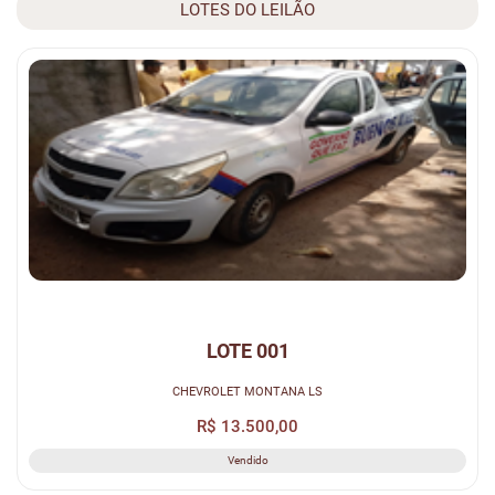
úteis após a realização do leilão no escritório do Leiloeiro ou
LOTES DO LEILÃO
conta fornecida pelo mesmo. A não integralização o
arrematante perderá a caução paga e não terá direito a
qualquer reclamação posterior.
4ª.) O lote pago em cheque só será liberado após a sua
compensação e o mesmo será intransferível até a sua posse
definitiva.
5ª.) No caso do cheque dado em pagamento do lote (s)
arrematado (s) ser sustado e/ou devolvido por insuficiência de
fundos ou divergência de assinatura, além de ficar desfeita a
venda pagará o arrematante, multa de 20% (Vinte por cento)
sobre o valor do lote (s) arrematado (s).
6ª.) Os bens descritos neste edital, serão leiloados no estado
em que se encontram não cabendo a Prefeitura M. de Buenos
Aires, qualquer responsabilidade quanto a consertos e
LOTE 001
transportes.
CHEVROLET MONTANA LS
7ª.) O arrematante é responsável pelo pagamento do ICMS e
da Comissão do Leiloeiro.
R$ 13.500,00
8ª.) Todas as despesas decorrentes da retirada dos bens
Vendido
arrematados correrão por conta do arrematante, exceto
multas e emplacamentos retroativos a data do leilão, que