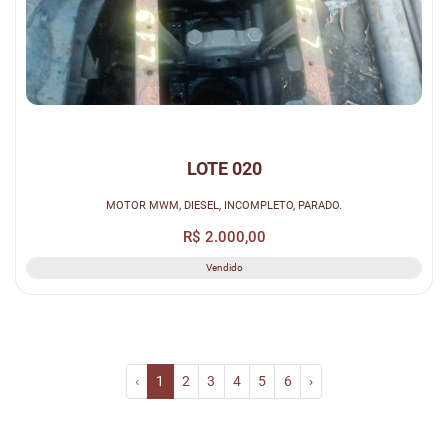
LOTE 020
MOTOR MWM, DIESEL, INCOMPLETO, PARADO.
R$ 2.000,00
Vendido
‹
1
2
3
4
5
6
›