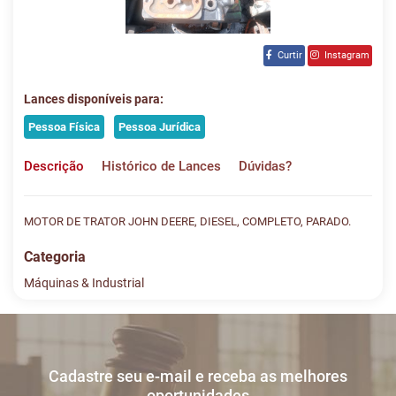
Curtir
Instagram
Lances disponíveis para:
Pessoa Física
Pessoa Jurídica
Descrição
Histórico de Lances
Dúvidas?
MOTOR DE TRATOR JOHN DEERE, DIESEL, COMPLETO, PARADO.
Categoria
Máquinas & Industrial
Histórico de Lances
Descreva sua dúvida e nos envie! Se não quer esperar, fale
conosco pelo whatsapp:
#
DATA/HORA
TIPO
MENSAGEM
VALOR
Cadastre seu e-mail e receba as melhores
Sua dúvida
1
12/09
INICIO DO
Disputas iniciadas
oportunidades