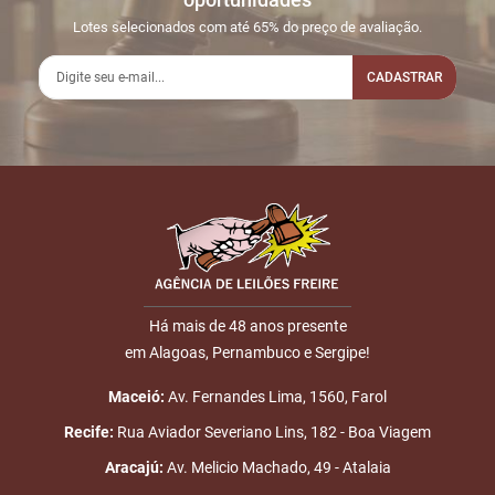
16:03:17
LEILÃO
Lotes selecionados com até 65% do preço de avaliação.
2
12/09
LANCE
R$
LOTE 010
17:57:26
PRESENCIAL
2.000,00
CADASTRAR
3
12/09
DOU-LHE 1
LOTE 010
17:57:27
Nome
4
12/09
DOU-LHE 2
LOTE 010
17:57:29
5
12/09
DOU-LHE 3
LOTE 010
E-mail
17:57:30
6
12/09
LOTE
LOTE 010
Há mais de 48 anos presente
17:57:39
VENDIDO
Placa: EMANUEL
em Alagoas, Pernambuco e Sergipe!
ENVIAR
APOLINARIO
Maceió:
Av. Fernandes Lima, 1560, Farol
7
12/09
LEILÃO
Fim das Disputas
Recife:
Rua Aviador Severiano Lins, 182 - Boa Viagem
19:16:23
ENCERRADO
Aracajú:
Av. Melicio Machado, 49 - Atalaia