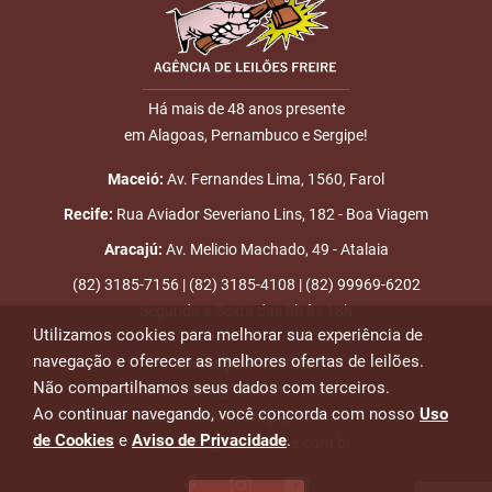
Há mais de 48 anos presente
em Alagoas, Pernambuco e Sergipe!
Maceió:
Av. Fernandes Lima, 1560, Farol
Recife:
Rua Aviador Severiano Lins, 182 - Boa Viagem
Aracajú:
Av. Melicio Machado, 49 - Atalaia
(82) 3185-7156 | (82) 3185-4108 | (82) 99969-6202
Segunda a Sexta das 8h às 18h
Utilizamos cookies para melhorar sua experiência de
navegação e oferecer as melhores ofertas de leilões.
Emails para contato:
Não compartilhamos seus dados com terceiros.
atendimento@leiloesfreire.com.br
Ao continuar navegando, você concorda com nosso
Uso
osmanleiloesfreire@gmail.com
de Cookies
e
Aviso de Privacidade
.
alexandre@leiloesfreire.com.br