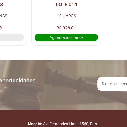
13
LOTE 014
INAS
10 LIVROS
9
R$ 329,01
Aguardando Lance
 oportunidades
Maceió:
Av. Fernandes Lima, 1560, Farol