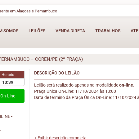
esente em Alagoas e Pernambuco
M SOMOS
LEILÕES
VENDA DIRETA
TRABALHOS
ATE
RNAMBUCO – COREN/PE (2ª PRAÇA)
DESCRIÇÃO DO LEILÃO
Horário
13:39
Leilão será realizado apenas na modalidade
on-line
.
Praça Única On-Line: 11/10/2024 às 13:00
On-Line
Data de término da Praça Única On-Line: 11/10/2024 
LINE -
r