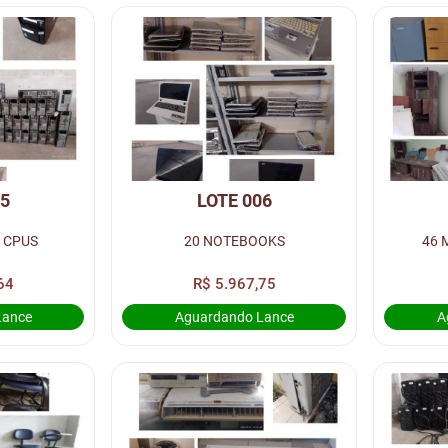
05
LOTE 006
 CPUS
20 NOTEBOOKS
46 
64
R$ 5.967,75
Lance
Aguardando Lance
A