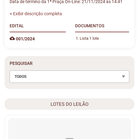
Data de término da 1ª Praça On-Line: 21/11/2024 às 14:41
Caso algum lote não seja arrematado, haverá
segunda praça
.
Data da 2ª Praça On-Line: 28/11/2024 às 14:00
EDITAL
DOCUMENTOS
Lista 1 lote
001/2024
PESQUISAR
TODOS
LOTES DO LEILÃO