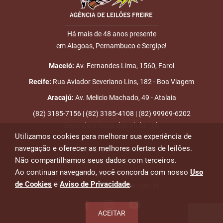
Há mais de 48 anos presente
em Alagoas, Pernambuco e Sergipe!
Maceió:
Av. Fernandes Lima, 1560, Farol
Recife:
Rua Aviador Severiano Lins, 182 - Boa Viagem
Aracajú:
Av. Melicio Machado, 49 - Atalaia
(82) 3185-7156 | (82) 3185-4108 | (82) 99969-6202
Segunda a Sexta das 8h às 18h
Utilizamos cookies para melhorar sua experiência de
navegação e oferecer as melhores ofertas de leilões.
Emails para contato:
Não compartilhamos seus dados com terceiros.
atendimento@leiloesfreire.com.br
Ao continuar navegando, você concorda com nosso
Uso
osmanleiloesfreire@gmail.com
de Cookies
e
Aviso de Privacidade
.
alexandre@leiloesfreire.com.br
ACEITAR