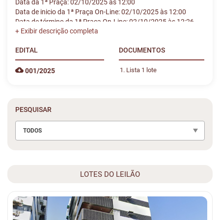
Data da 1ª Praça: 02/10/2025 às 12:00
Data de inicio da 1ª Praça On-Line: 02/10/2025 às 12:00
Data de término da 1ª Praça On-Line: 02/10/2025 às 12:26
Caso algum lote não seja arrematado, haverá
segunda praça
.
Data da 2ª Praça: 14/10/2025 às 12:00
EDITAL
DOCUMENTOS
Data da 2ª Praça On-Line: 14/10/2025 às 12:00
Data de término da 2ª Praça On-Line: 14/10/2025 às 12:25
Lista 1 lote
001/2025
PESQUISAR
TODOS
LOTES DO LEILÃO