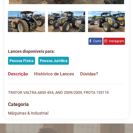
Curtir
Instagram
Lances disponíveis para:
Pessoa Física
Pessoa Jurídica
Descrição
Histórico de Lances
Dúvidas?
TRATOR VALTRA A850 4X4, ANO 2009/2009, FROTA 155119
Categoria
Máquinas & Industrial
Histórico de Lances
Descreva sua dúvida e nos envie! Se não quer esperar, fale
conosco pelo whatsapp: