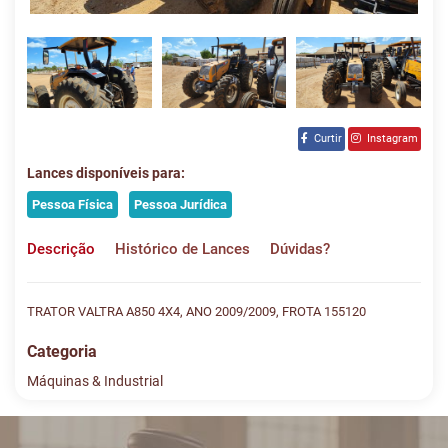
Curtir
Instagram
Lances disponíveis para:
Pessoa Física
Pessoa Jurídica
Descrição
Histórico de Lances
Dúvidas?
TRATOR VALTRA A850 4X4, ANO 2009/2009, FROTA 155120
Categoria
Máquinas & Industrial
Histórico de Lances
Descreva sua dúvida e nos envie! Se não quer esperar, fale
conosco pelo whatsapp: