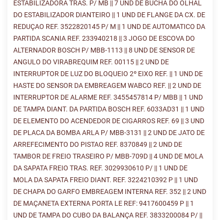
ESTABILIZADORA TRAS. P/ MB || 7 UND DE BUCHA DO OLHAL
DO ESTABILIZADOR DIANTEIRO || 1 UND DE FLANGE DA CX. DE
REDUÇAO REF. 3522820145 P/ M || 1 UND DE AUTOMATICO DA
PARTIDA SCANIA REF. 233940218 || 3 JOGO DE ESCOVA DO
ALTERNADOR BOSCH P/ MBB-1113 || 8 UND DE SENSOR DE
ANGULO DO VIRABREQUIM REF. 00115 || 2 UND DE
INTERRUPTOR DE LUZ DO BLOQUEIO 2º EIXO REF. || 1 UND DE
HASTE DO SENSOR DA EMBREAGEM WABCO REF. || 2 UND DE
INTERRUPTOR DE ALARME REF. 3455457814 P/ MBB || 1 UND
DE TAMPA DIANT. DA PARTIDA BOSCH REF. 6033AD31 || 1 UND
DE ELEMENTO DO ACENDEDOR DE CIGARROS REF. 69 || 3 UND
DE PLACA DA BOMBA ARLA P/ MBB-3131 || 2 UND DE JATO DE
ARREFECIMENTO DO PISTAO REF. 8370849 || 2 UND DE
TAMBOR DE FREIO TRASEIRO P/ MBB-709D || 4 UND DE MOLA
DA SAPATA FREIO TRAS. REF. 3029930610 P/ || 1 UND DE
MOLA DA SAPATA FREIO DIANT. REF. 3224210392 P || 1 UND
DE CHAPA DO GARFO EMBREAGEM INTERNA REF. 352 || 2 UND
DE MAÇANETA EXTERNA PORTA LE REF: 9417600459 P || 1
UND DE TAMPA DO CUBO DA BALANÇA REF. 3833200084 P/ ||