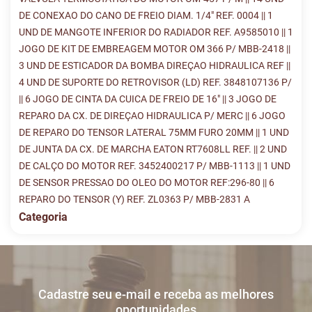
DE CONEXAO DO CANO DE FREIO DIAM. 1/4" REF. 0004 || 1
UND DE MANGOTE INFERIOR DO RADIADOR REF. A9585010 || 1
JOGO DE KIT DE EMBREAGEM MOTOR OM 366 P/ MBB-2418 ||
3 UND DE ESTICADOR DA BOMBA DIREÇAO HIDRAULICA REF ||
4 UND DE SUPORTE DO RETROVISOR (LD) REF. 3848107136 P/
|| 6 JOGO DE CINTA DA CUICA DE FREIO DE 16" || 3 JOGO DE
REPARO DA CX. DE DIREÇAO HIDRAULICA P/ MERC || 6 JOGO
DE REPARO DO TENSOR LATERAL 75MM FURO 20MM || 1 UND
DE JUNTA DA CX. DE MARCHA EATON RT7608LL REF. || 2 UND
DE CALÇO DO MOTOR REF. 3452400217 P/ MBB-1113 || 1 UND
DE SENSOR PRESSAO DO OLEO DO MOTOR REF:296-80 || 6
REPARO DO TENSOR (Y) REF. ZL0363 P/ MBB-2831 A
Categoria
Histórico de Lances
Descreva sua dúvida e nos envie! Se não quer esperar, fale
conosco pelo whatsapp:
#
DATA/HORA
TIPO
MENSAGEM
VALOR
Cadastre seu e-mail e receba as melhores
Sua dúvida
1
27/06
INICIO DO
Disputas
oportunidades