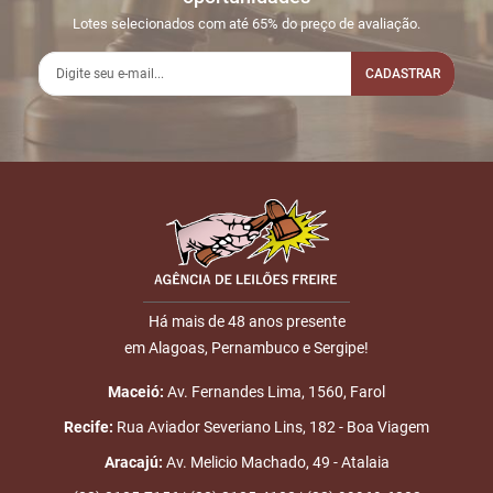
21:03:06
LEILÃO
iniciadas
Lotes selecionados com até 65% do preço de avaliação.
2
27/06
LEILÃO
Fim das
21:03:45
ENCERRADO
CADASTRAR
Disputas
3
27/06
INICIO DO
Disputas
21:15:07
LEILÃO
iniciadas
Nome
4
27/06
LEILÃO
Fim das
21:51:51
ENCERRADO
Disputas
E-mail
Há mais de 48 anos presente
em Alagoas, Pernambuco e Sergipe!
ENVIAR
Maceió:
Av. Fernandes Lima, 1560, Farol
Recife:
Rua Aviador Severiano Lins, 182 - Boa Viagem
Aracajú:
Av. Melicio Machado, 49 - Atalaia