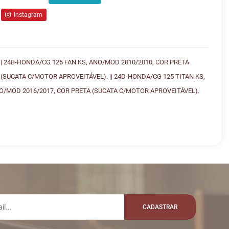
Instagram
| 24B-HONDA/CG 125 FAN KS, ANO/MOD 2010/2010, COR PRETA
(SUCATA C/MOTOR APROVEITÁVEL). || 24D-HONDA/CG 125 TITAN KS,
NO/MOD 2016/2017, COR PRETA (SUCATA C/MOTOR APROVEITÁVEL).
lo whatsapp:
M
VALOR
R$ 3.316,80
teiropecas
CADASTRAR
R$ 3.416,80