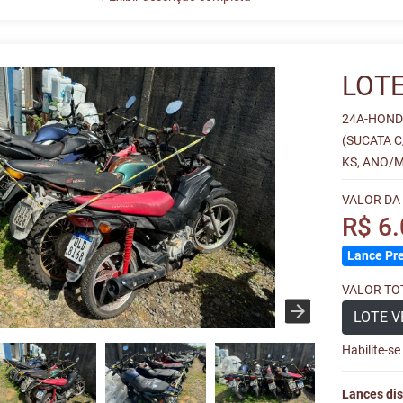
SUBLOTE 84 F - HONDA/FOURTRAX 4 X 4
LOTE
24A-HOND
(SUCATA C
KS, ANO/M
VALOR DA
R$ 6
Lance Pre
VALOR TOT
LOTE V
Habilite-s
Lances dis