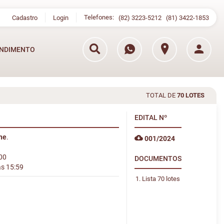
Telefones:
Cadastro
Login
(82) 3223-5212
(81) 3422-1853
NDIMENTO
TOTAL DE
70 LOTES
EDITAL
Nº
ine
.
001/2024
:00
DOCUMENTOS
às 15:59
Lista 70 lotes