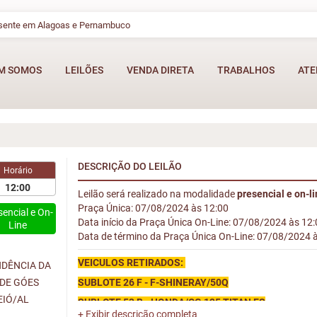
esente em Alagoas e Pernambuco
M SOMOS
LEILÕES
VENDA DIRETA
TRABALHOS
ATE
DESCRIÇÃO DO LEILÃO
Horário
12:00
Leilão será realizado na modalidade
presencial e on-l
Praça Única: 07/08/2024 às 12:00
sencial e On-
Data início da Praça Única On-Line: 07/08/2024 às 12
Line
Data de término da Praça Única On-Line: 07/08/2024 
VEICULOS RETIRADOS:
NDÊNCIA DA
 DE GÓES
SUBLOTE 26 F - F-SHINERAY/50Q
EIÓ/AL
SUBLOTE 53 B - HONDA/CG 125 TITAN ES