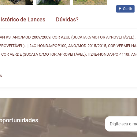
Curtir
istórico de Lances
Dúvidas?
AN KS, ANO/MOD 2009/2009, COR AZUL (SUCATA C/MOTOR APROVEITÁVEL). |
ROVEITÁVEL). || 24C-HONDA/POP100, ANO/MOD 2015/2015, COR VERMELHA 
 COR VERDE (SUCATA C/MOTOR APROVEITÁVEL). || 24E-HONDA/POP 110I, A
s
ances
vida e nos envie! Se não quer esperar, fale conosco pe
A
TIPO
MENSAGE
0:06
LANCE ON-LINE
LOTE 024
Usuário: Mon
 oportunidades
5:18
LANCE ON-LINE
LOTE 024