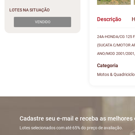
LOTES NA SITUAÇÃO
Descrição
H
VENDIDO
24A-HONDA/CG 125 F
(SUCATA C/MOTOR AP
ANO/MOD 2001/2001,
Categoria
Motos & Quadriciclo
Histórico de L
Descreva sua dú
#
DATA/HOR
Sua dúvida
1
16/07 00:1
Cadastre seu e-mail e receba as melhores
2
16/07 21:5
Lotes selecionados com até 65% do preço de avaliação.