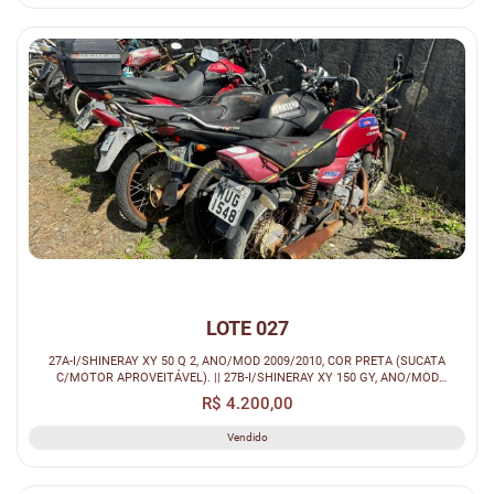
LOTE 027
27A-I/SHINERAY XY 50 Q 2, ANO/MOD 2009/2010, COR PRETA (SUCATA
C/MOTOR APROVEITÁVEL). || 27B-I/SHINERAY XY 150 GY, ANO/MOD
2011/2012, COR VE...
R$ 4.200,00
Vendido