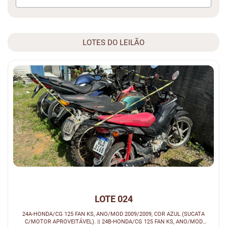
LOTES DO LEILÃO
LOTE 024
24A-HONDA/CG 125 FAN KS, ANO/MOD 2009/2009, COR AZUL (SUCATA
C/MOTOR APROVEITÁVEL). || 24B-HONDA/CG 125 FAN KS, ANO/MOD