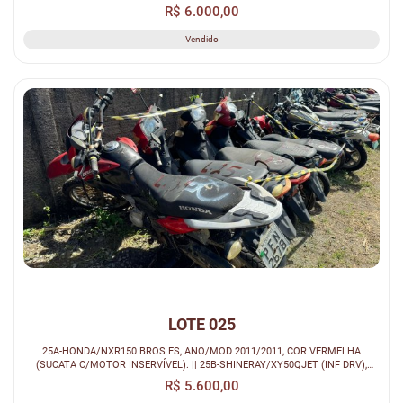
2010/2010, COR PRETA...
R$ 6.000,00
Vendido
LOTE 025
25A-HONDA/NXR150 BROS ES, ANO/MOD 2011/2011, COR VERMELHA
(SUCATA C/MOTOR INSERVÍVEL). || 25B-SHINERAY/XY50QJET (INF DRV),
ANO/MOD S/R/S/R, ...
R$ 5.600,00