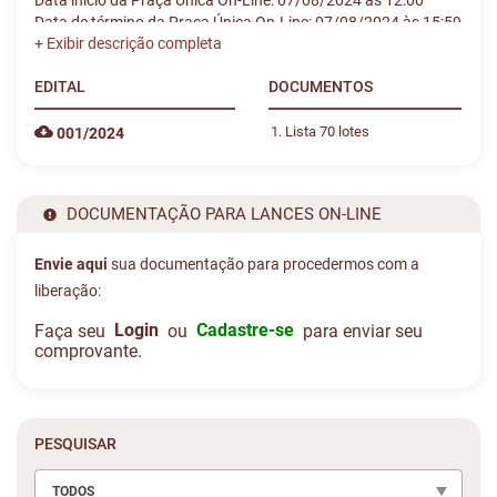
Data início da Praça Única On-Line: 07/08/2024 às 12:00
Data de término da Praça Única On-Line: 07/08/2024 às 15:59
VEICULOS RETIRADOS:
EDITAL
DOCUMENTOS
SUBLOTE 26 F - F-SHINERAY/50Q
SUBLOTE 53 B - HONDA/CG 125 TITAN ES
Lista 70 lotes
001/2024
SUBLOTE 84 F - HONDA/FOURTRAX 4 X 4
DOCUMENTAÇÃO PARA LANCES ON-LINE
Envie aqui
sua documentação para procedermos com a
liberação:
Login
Cadastre-se
Faça seu
ou
para enviar seu
comprovante.
PESQUISAR
TODOS