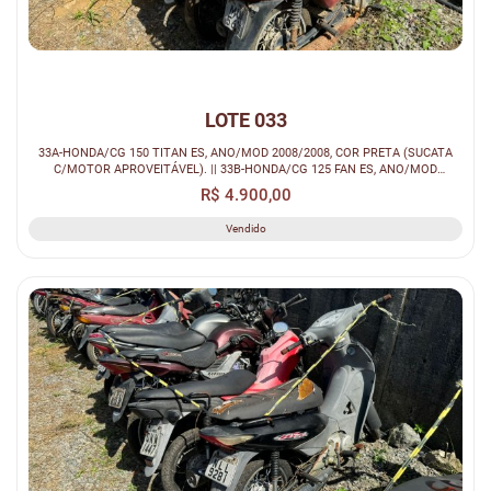
LOTE 033
33A-HONDA/CG 150 TITAN ES, ANO/MOD 2008/2008, COR PRETA (SUCATA
C/MOTOR APROVEITÁVEL). || 33B-HONDA/CG 125 FAN ES, ANO/MOD
2013/2013, COR PR...
R$ 4.900,00
Vendido