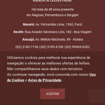
Há mais de 48 anos presente
em Alagoas, Pernambuco e Sergipe!
Maceió:
Av. Fernandes Lima, 1560, Farol
Recife:
Rua Aviador Severiano Lins, 182 - Boa Viagem
Aracajú:
Av. Melicio Machado, 49 - Atalaia
(82) 3185-7156 | (82) 3185-4108 | (82) 99969-6202
Segunda a Sexta das 8h às 18h
Utilizamos cookies para melhorar sua experiência de
navegação e oferecer as melhores ofertas de leilões.
Emails para contato:
Não compartilhamos seus dados com terceiros.
atendimento@leiloesfreire.com.br
Ao continuar navegando, você concorda com nosso
Uso
osmanleiloesfreire@gmail.com
de Cookies
e
Aviso de Privacidade
.
alexandre@leiloesfreire.com.br
ACEITAR
© 2026 Leilões Freire - Produzido por
Weblend