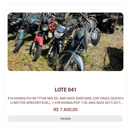
LOTE 041
41A-HONDA/CG150 TITAN MIX ES, ANO/MOD 2009/2009, COR CINZA (SUCATA
C/MOTOR APROVEITÁVEL). || 41B-HONDA/POP 110I, ANO/MOD 2017/2017,
COR PRET...
R$ 7.800,00
Vendido