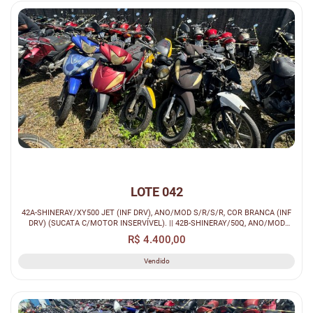
LOTE 042
42A-SHINERAY/XY500 JET (INF DRV), ANO/MOD S/R/S/R, COR BRANCA (INF
DRV) (SUCATA C/MOTOR INSERVÍVEL). || 42B-SHINERAY/50Q, ANO/MOD
2017/2017,...
R$ 4.400,00
Vendido