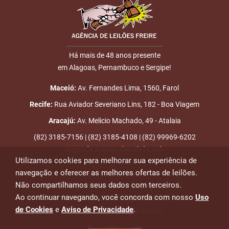
16:21:11
LINE
3.945,20
Usuário:
E-mail
SUCATAPATOENSE
4
26/07
LANCE ON-
R$
LOTE 039
16:04:31
LINE
4.045,20
Há mais de 48 anos presente
Usuário: SUCATAGO
em Alagoas, Pernambuco e Sergipe!
ENVIAR
5
03/08
LANCE ON-
R$
LOTE 039
01:32:51
LINE
4.145,20
Maceió:
Av. Fernandes Lima, 1560, Farol
Usuário:
ESPECIALSOSUCATAS
Recife:
Rua Aviador Severiano Lins, 182 - Boa Viagem
Aracajú:
Av. Melicio Machado, 49 - Atalaia
6
07/08
LANCE ON-
R$
LOTE 039
14:49:59
LINE
4.245,20
(82) 3185-7156 | (82) 3185-4108 | (82) 99969-6202
Usuário: DICA
Segunda a Sexta das 8h às 18h
7
07/08
LANCE ON-
R$
LOTE 039
Utilizamos cookies para melhorar sua experiência de
14:59:41
LINE
4.345,20
navegação e oferecer as melhores ofertas de leilões.
Usuário:
Emails para contato:
Não compartilhamos seus dados com terceiros.
atendimento@leiloesfreire.com.br
SUCATOVALENA
Ao continuar navegando, você concorda com nosso
Uso
osmanleiloesfreire@gmail.com
8
07/08
LANCE ON-
R$
LOTE 039
de Cookies
e
Aviso de Privacidade
.
alexandre@leiloesfreire.com.br
15:01:07
LINE
4.445,20
Usuário: DICA