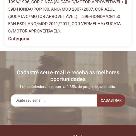
1996/1996, COR CINZA (SUCATA C/MOTOR APROVEITÁVEL). ||
39D-HONDA/POP100, ANO/MOD 2007/2007, COR AZUL
(SUCATA C/MOTOR APROVEITÁVEL). || 39E-HONDA/CG150
FAN ESDI, ANO/MOD 2011/2011, COR VERMELHA (SUCATA
C/MOTOR APROVEITÁVEL).
Categoria
Histórico de Lances
Descreva sua dúvida e nos envie! Se não quer esperar, fale
conosco pelo whatsapp:
#
DATA/HORA
TIPO
MENSAGEM
VALOR
Cadastre seu e-mail e receba as melhores
Sua dúvida
1
16/07
LANCE ON-
R$
LOTE 039
oportunidades
00:12:48
LINE
3.745,20
Usuário:
Lotes selecionados com até 65% do preço de avaliação.
MONTEIROPECAS
CADASTRAR
2
17/07
LANCE ON-
R$
LOTE 039
22:19:56
LINE
3.845,20
Usuário:
ESPECIALSOSUCATAS
Nome
3
20/07
LANCE ON-
R$
LOTE 039