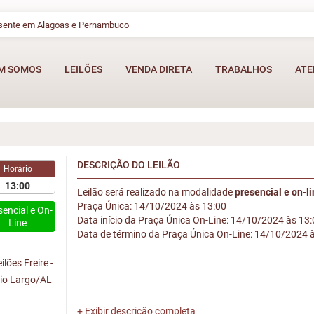
esente em Alagoas e Pernambuco
M SOMOS
LEILÕES
VENDA DIRETA
TRABALHOS
ATE
DESCRIÇÃO DO LEILÃO
Horário
13:00
Leilão será realizado na modalidade
presencial e on-l
Praça Única: 14/10/2024 às 13:00
sencial e On-
Data início da Praça Única On-Line: 14/10/2024 às 13
Line
Data de término da Praça Única On-Line: 14/10/2024 
lões Freire -
Rio Largo/AL