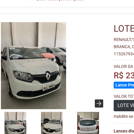
LOTE
RENAULT/
BRANCA, 
115267934
VALOR DA
R$ 2
Lance Pre
VALOR TOT
LOTE V
Habilite-s
Lances dis