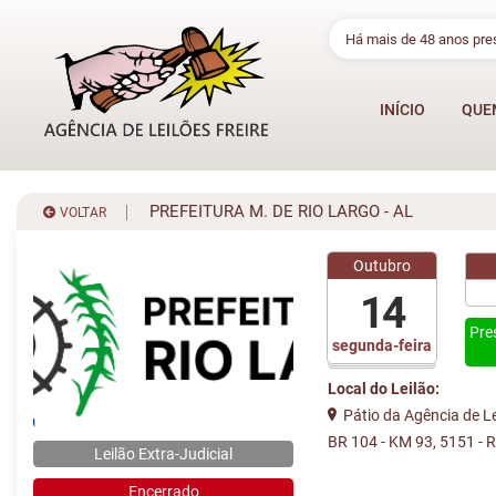
Há mais de 48 anos pr
INÍCIO
QUE
PREFEITURA M. DE RIO LARGO - AL
VOLTAR
Outubro
14
Pre
segunda-feira
Local do Leilão:
Pátio da Agência de Lei
BR 104 - KM 93, 5151 - 
Leilão Extra-Judicial
Encerrado