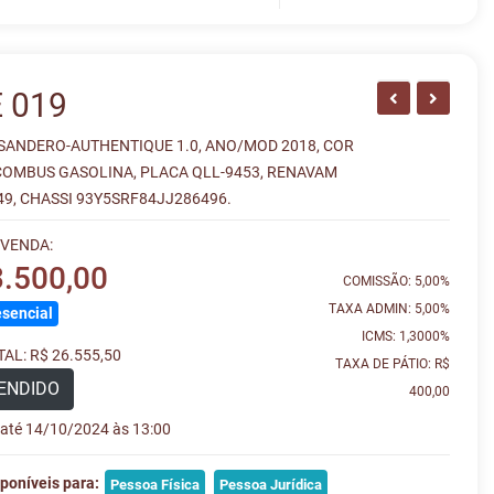
 019
SANDERO-AUTHENTIQUE 1.0, ANO/MOD 2018, COR
COMBUS GASOLINA, PLACA QLL-9453, RENAVAM
9, CHASSI 93Y5SRF84JJ286496.
 VENDA:
3.500,00
COMISSÃO: 5,00%
TAXA ADMIN: 5,00%
sencial
ICMS: 1,3000%
AL: R$ 26.555,50
TAXA DE PÁTIO: R$
ENDIDO
400,00
e até 14/10/2024 às 13:00
poníveis para:
Pessoa Física
Pessoa Jurídica