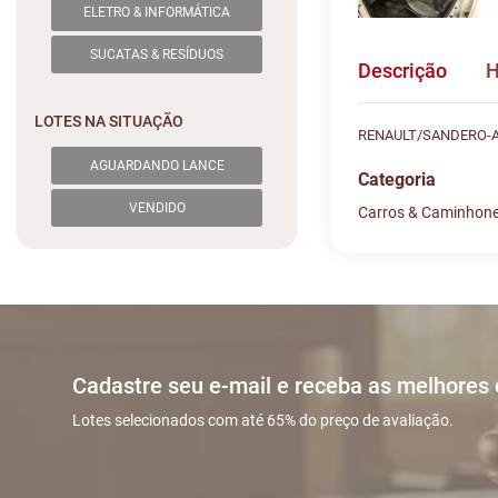
ELETRO & INFORMÁTICA
SUCATAS & RESÍDUOS
Descrição
H
LOTES NA SITUAÇÃO
RENAULT/SANDERO-AU
AGUARDANDO LANCE
Categoria
VENDIDO
Carros & Caminhon
Histórico de L
Descreva sua dú
#
DATA/HO
Sua dúvida
1
14/10 16:1
2
14/10 16:3
Cadastre seu e-mail e receba as melhores
Lotes selecionados com até 65% do preço de avaliação.
3
14/10 17:4
Nome