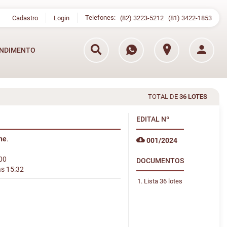
Telefones:
Cadastro
Login
(82) 3223-5212
(81) 3422-1853
NDIMENTO
TOTAL DE
36 LOTES
EDITAL
Nº
ine
.
001/2024
:00
DOCUMENTOS
às 15:32
Lista 36 lotes