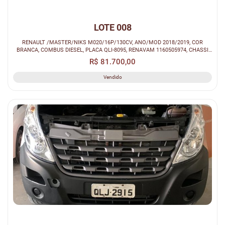
LOTE 008
RENAULT /MASTER/NIKS M020/16P/130CV, ANO/MOD 2018/2019, COR
BRANCA, COMBUS DIESEL, PLACA QLI-8095, RENAVAM 1160505974, CHASSI
93YMAF4XEKJ415...
R$ 81.700,00
Vendido