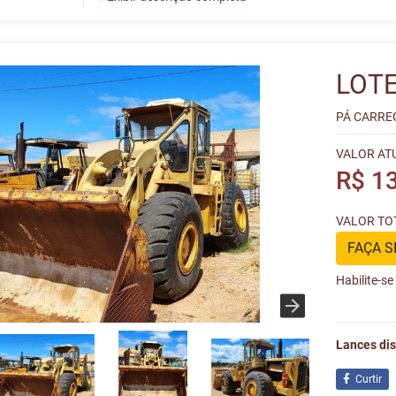
LOTE
PÁ CARREG
VALOR AT
R$ 1
VALOR TOT
FAÇA S
Habilite-s
Lances dis
Curtir