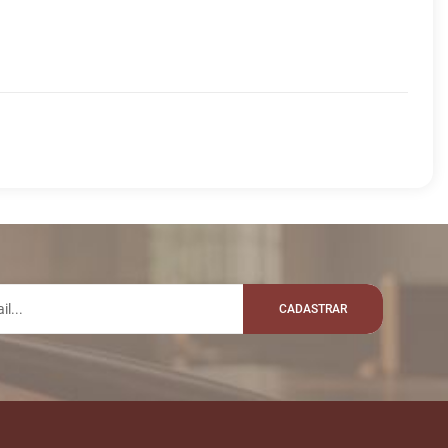
lo whatsapp:
MENSAGEM
VALOR
Disputas iniciadas
Fim das Disputas
CADASTRAR