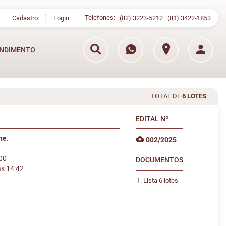
Telefones:
Cadastro
Login
(82) 3223-5212
(81) 3422-1853
NDIMENTO
TOTAL DE
6 LOTES
EDITAL
Nº
ine
.
002/2025
:00
DOCUMENTOS
às 14:42
Lista 6 lotes