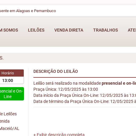
esente em Alagoas e Pernambuco
M SOMOS
LEILÕES
VENDA DIRETA
TRABALHOS
ATE
S.
DESCRIÇÃO DO LEILÃO
Horário
13:00
Leilão será realizado na modalidade
presencial e on-l
Praça Única: 12/05/2025 às 13:00
sencial e On-
Data início da Praça Única On-Line: 12/05/2025 às 13
Line
Data de término da Praça Única On-Line: 12/05/2025 
e Leilões
venida
 Maceió/AL