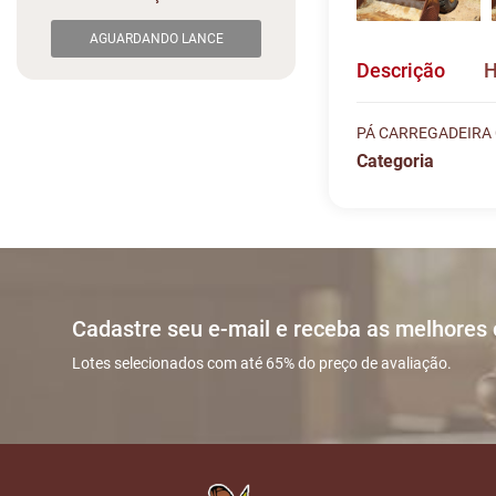
AGUARDANDO LANCE
Descrição
H
PÁ CARREGADEIRA C
Categoria
Histórico de L
Descreva sua dú
#
DATA/HOR
Sua dúvida
1
12/05 16:3
Cadastre seu e-mail e receba as melhores
2
12/05 17:4
Lotes selecionados com até 65% do preço de avaliação.
Nome