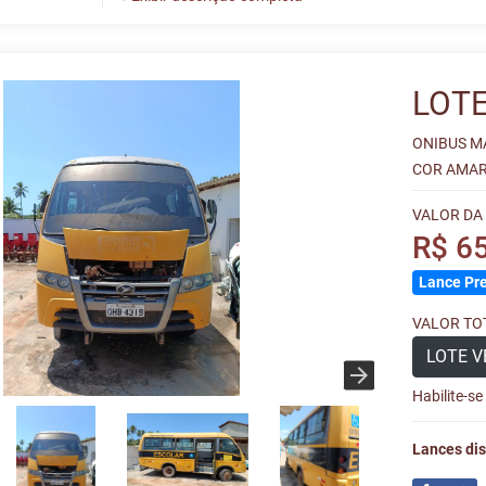
LOTE
ONIBUS M
COR AMARE
VALOR DA
R$ 6
Lance Pre
VALOR TOT
LOTE V
Habilite-s
Lances dis