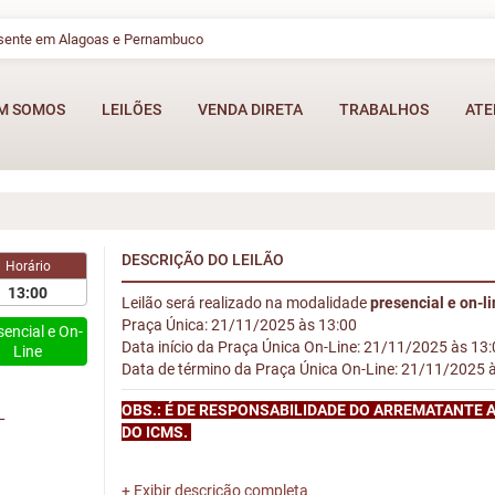
esente em Alagoas e Pernambuco
M SOMOS
LEILÕES
VENDA DIRETA
TRABALHOS
ATE
DESCRIÇÃO DO LEILÃO
Horário
13:00
Leilão será realizado na modalidade
presencial e on-l
Praça Única: 21/11/2025 às 13:00
sencial e On-
Data início da Praça Única On-Line: 21/11/2025 às 13
Line
Data de término da Praça Única On-Line: 21/11/2025 
OBS.: É DE RESPONSABILIDADE DO ARREMATANTE 
L
DO ICMS.