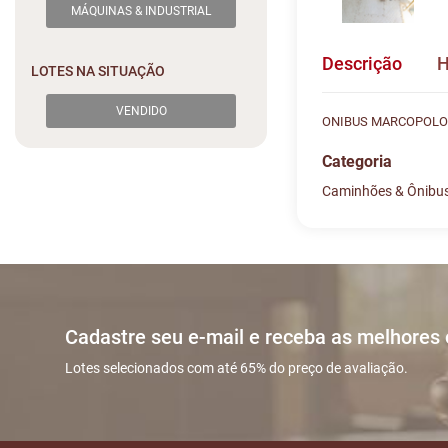
MÁQUINAS & INDUSTRIAL
Descrição
H
LOTES NA SITUAÇÃO
VENDIDO
ONIBUS MARCOPOLO/V
Categoria
Caminhões & Ônibu
Histórico de L
Descreva sua dú
#
DATA/H
Sua dúvida
1
17/10 22
Cadastre seu e-mail e receba as melhores
2
21/10 05
Lotes selecionados com até 65% do preço de avaliação.
3
28/10 12
Nome