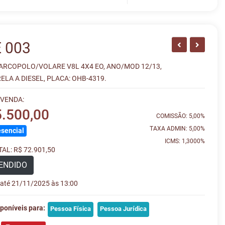
 003
ARCOPOLO/VOLARE V8L 4X4 EO, ANO/MOD 12/13,
LA A DIESEL, PLACA: OHB-4319.
 VENDA:
5.500,00
COMISSÃO: 5,00%
TAXA ADMIN: 5,00%
sencial
ICMS: 1,3000%
AL: R$ 72.901,50
ENDIDO
e até 21/11/2025 às 13:00
poníveis para:
Pessoa Física
Pessoa Jurídica