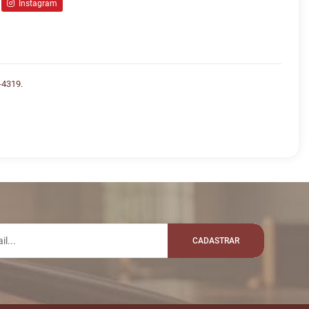
Instagram
4319.
lo whatsapp:
VALOR
R$ 35.500,00
SINONETO
CADASTRAR
R$ 35.600,00
O
R$ 35.700,00