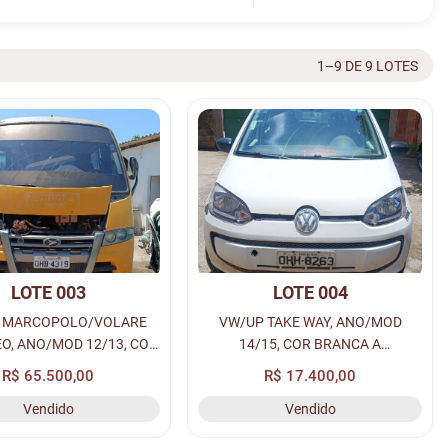
1–9 DE 9 LOTES
LOTE 003
LOTE 004
S MARCOPOLO/VOLARE
VW/UP TAKE WAY, ANO/MOD
EO, ANO/MOD 12/13, COR
14/15, COR BRANCA A
 A DIESEL, PLACA: OHB-
ALCO/GASOL, PLACA: OHH-8263,
R$ 65.500,00
R$ 17.400,00
4319.
RENAVAM: 01005365455, CHASSI:
Vendido
Vendido
9BWAG4122FT518227.