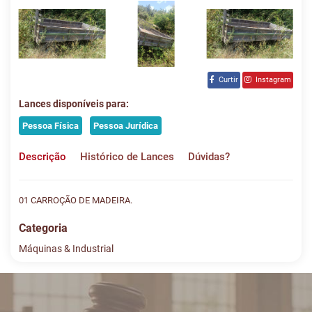
Curtir
Instagram
Lances disponíveis para:
Pessoa Física
Pessoa Jurídica
Descrição
Histórico de Lances
Dúvidas?
01 CARROÇÃO DE MADEIRA.
Categoria
Máquinas & Industrial
Histórico de Lances
Descreva sua dúvida e nos envie! Se não quer esperar, fale
conosco pelo whatsapp:
#
DATA/HORA
TIPO
MENSAGEM
VALOR