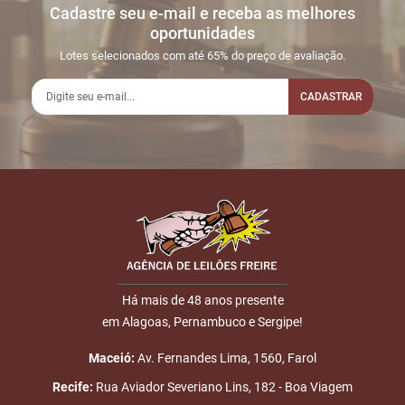
Cadastre seu e-mail e receba as melhores
Sua dúvida
1
17/10
LANCE ON-
R$
LOTE 007
oportunidades
21:53:55
LINE
1.100,00
Usuário:
Lotes selecionados com até 65% do preço de avaliação.
MARCOSLOCHA07
CADASTRAR
2
18/10
LANCE ON-
R$
LOTE 007
02:46:07
LINE
1.200,00
Usuário:
ALISSONTORRES
Nome
3
19/10
LANCE ON-
R$
LOTE 007
18:17:56
LINE
1.300,00
Usuário:
E-mail
DENNISFELIX
4
20/10
LANCE ON-
R$
LOTE 007
06:46:59
LINE
1.400,00
Há mais de 48 anos presente
Usuário:
em Alagoas, Pernambuco e Sergipe!
ENVIAR
ALMEIDANETO
Maceió:
Av. Fernandes Lima, 1560, Farol
5
20/10
LANCE ON-
R$
LOTE 007
17:48:17
LINE
1.500,00
Usuário: EMESON
Recife:
Rua Aviador Severiano Lins, 182 - Boa Viagem