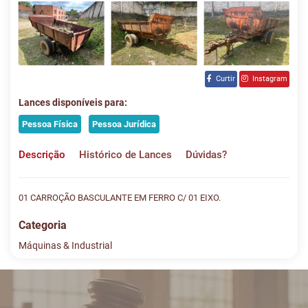
Curtir
Instagram
Lances disponíveis para:
Pessoa Física
Pessoa Jurídica
Descrição
Histórico de Lances
Dúvidas?
01 CARROÇÃO BASCULANTE EM FERRO C/ 01 EIXO.
Categoria
Máquinas & Industrial
Histórico de Lances
Descreva sua dúvida e nos envie! Se não quer esperar, fale
conosco pelo whatsapp:
#
DATA/HORA
TIPO
MENSAGEM
VALOR