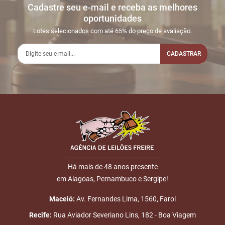
Cadastre seu e-mail e receba as melhores
Sua dúvida
1
22/10
LANCE ON-
R$
LOTE 001
oportunidades
01:09:00
LINE
1.500,00
Usuário:
Lotes selecionados com até 65% do preço de avaliação.
JOSEGENILSON
CADASTRAR
2
22/10
LANCE ON-
R$
LOTE 001
03:45:51
LINE
1.600,00
Usuário:
DENNISFELIX
Nome
3
22/10
LANCE ON-
R$
LOTE 001
03:46:54
LINE
1.700,00
Usuário:
E-mail
ALMEIDANETO
4
22/10
LANCE ON-
R$
LOTE 001
15:56:29
LINE
1.800,00
Há mais de 48 anos presente
Usuário: MANOEL
em Alagoas, Pernambuco e Sergipe!
ENVIAR
NETO
Maceió:
Av. Fernandes Lima, 1560, Farol
5
22/10
LANCE ON-
R$
LOTE 001
22:38:00
LINE
1.900,00
Usuário:
Recife:
Rua Aviador Severiano Lins, 182 - Boa Viagem