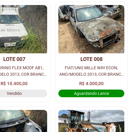
LOTE 007
LOTE 008
IORINO FLEX MODF AB1,
FIAT/UNO MILLE WAY ECON,
ELO 2013, COR BRANCA
ANO/MODELO 2013, COR BRANCA
OL/GASOLINA, PLACA:
A ALCOOL/GASOLINA, PLACA:
R$ 10.400,00
R$ 4.000,00
I-2189, RENAVAM:
OHK-0056, RENAVAM:
Vendido
Aguardando Lance
00588731846.
00559484763.