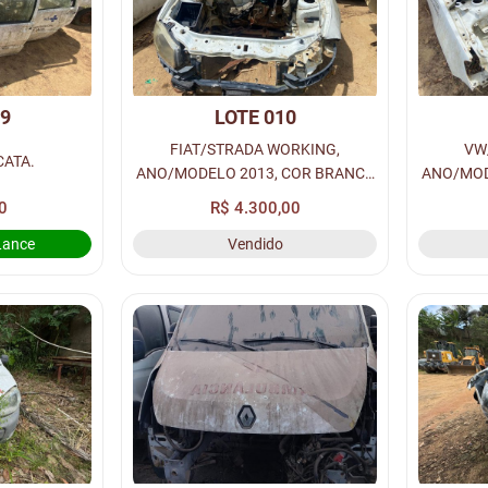
09
LOTE 010
FIAT/STRADA WORKING,
VW
CATA.
ANO/MODELO 2013, COR BRANCA
ANO/MOD
A ALCOOL/GASOLINA, PLACA:
A ALCO
0
R$ 4.300,00
OHK-4628, RENAVM:
OR
Lance
Vendido
00587006862.