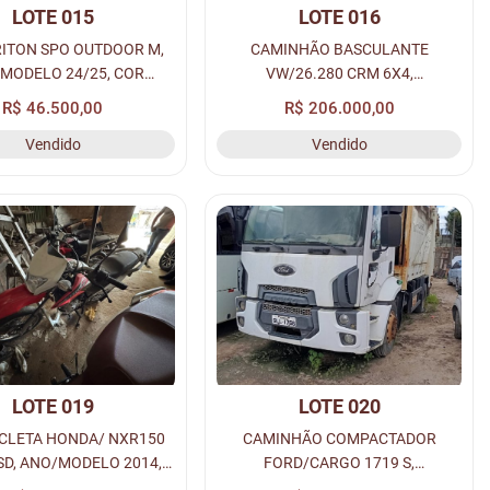
LOTE 015
LOTE 016
ITON SPO OUTDOOR M,
CAMINHÃO BASCULANTE
MODELO 24/25, COR
VW/26.280 CRM 6X4,
CA A DIESEL, PLACA:
ANO/MODELO 2014, COR BRANCA
R$ 46.500,00
R$ 206.000,00
H1J09, RENAVAM:
A DIESEL, PLACA: ORD-7114,
Vendido
Vendido
01412675208.
RENAVAM: 01009085040.
LOTE 019
LOTE 020
CLETA HONDA/ NXR150
CAMINHÃO COMPACTADOR
SD, ANO/MODELO 2014,
FORD/CARGO 1719 S,
RMELHA A ALC/GASOL,
ANO/MODELO 18/19, COR