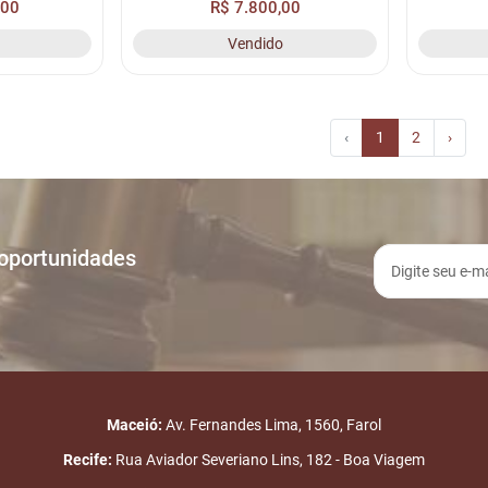
,00
R$ 7.800,00
PLACA: ORE-7976, RENAVAM:
PLACA:
Vendido
01014927711.
‹
1
2
›
 oportunidades
Maceió:
Av. Fernandes Lima, 1560, Farol
Recife:
Rua Aviador Severiano Lins, 182 - Boa Viagem