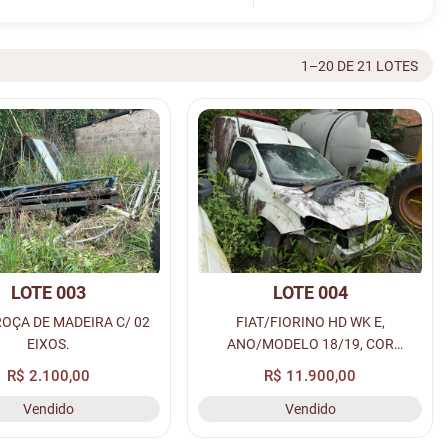
1–20 DE 21 LOTES
LOTE 003
LOTE 004
OÇA DE MADEIRA C/ 02
FIAT/FIORINO HD WK E,
EIXOS.
ANO/MODELO 18/19, COR
BRANCA A ALCOOL/GASOLINA,
R$ 2.100,00
R$ 11.900,00
PLACA: QLK-9774, RENAVAM:
Vendido
Vendido
01174191756.