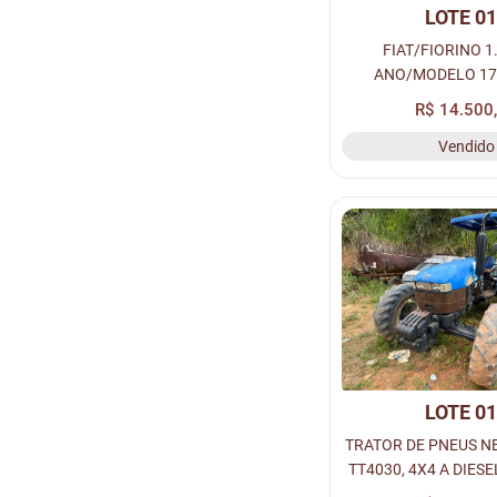
LOTE 0
FIAT/FIORINO 1.
ANO/MODELO 17
BRANCA A ALCOOL
R$ 14.500
PLACA: QLF-8294,
Vendido
011227603
LOTE 0
TRATOR DE PNEUS 
TT4030, 4X4 A DIESE
S/N: *HCCZTT75PH