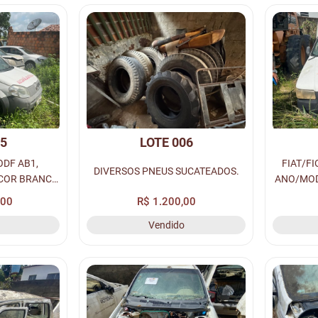
05
LOTE 006
ODF AB1,
FIAT/F
DIVERSOS PNEUS SUCATEADOS.
 COR BRANCA
ANO/MOD
A, PLACA:
A ALCO
,00
R$ 1.200,00
NAVAM:
OH
Vendido
38.