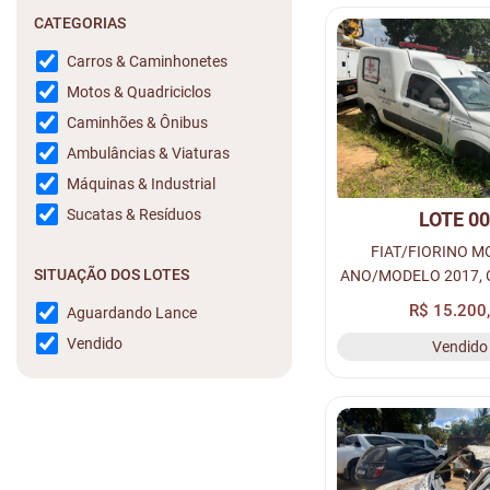
CATEGORIAS
Carros & Caminhonetes
Motos & Quadriciclos
Caminhões & Ônibus
Ambulâncias & Viaturas
Máquinas & Industrial
Sucatas & Resíduos
LOTE 0
FIAT/FIORINO M
SITUAÇÃO DOS LOTES
ANO/MODELO 2017,
A ALCOOL/GASOLIN
R$ 15.200
Aguardando Lance
QLF-2994, RE
Vendido
Vendido
011218929