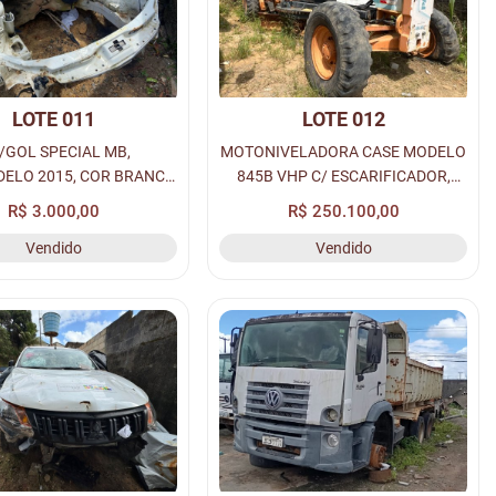
LOTE 011
LOTE 012
/GOL SPECIAL MB,
MOTONIVELADORA CASE MODELO
ELO 2015, COR BRANCA
845B VHP C/ ESCARIFICADOR,
OL/GASOLINA, PLACA:
CABINADA, COR AMARELA A
R$ 3.000,00
R$ 250.100,00
K-4352, RENAVAM:
DIESEL, PIN:
Vendido
Vendido
01044963457.
*HBZN0845CEAF03632*, S/N:
*NEAF03632*.