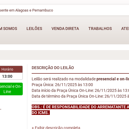
esente em Alagoas e Pernambuco
M SOMOS
LEILÕES
VENDA DIRETA
TRABALHOS
ATE
DESCRIÇÃO DO LEILÃO
Horário
13:00
Leilão será realizado na modalidade
presencial e on-l
Praça Única: 26/11/2025 às 13:00
sencial e On-
Data início da Praça Única On-Line: 26/11/2025 às 13
Line
Data de término da Praça Única On-Line: 26/11/2025 
OBS.: É DE RESPONSABILIDADE DO ARREMATANTE 
L
DO ICMS.