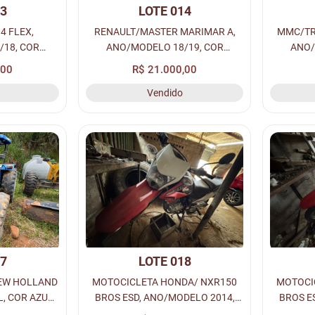
13
LOTE 014
4 FLEX,
RENAULT/MASTER MARIMAR A,
MMC/TR
/18, COR
ANO/MODELO 18/19, COR
ANO/
/GASOLINA,
BRANCA A DIESEL, PLACA: QLJ-
BRAN
,00
R$ 21.000,00
 RENAVAM:
2494, RENAVAM: 01157975531.
TN
Vendido
77.
17
LOTE 018
NEW HOLLAND
MOTOCICLETA HONDA/ NXR150
MOTOCI
L, COR AZUL,
BROS ESD, ANO/MODELO 2014,
BROS E
CG67840*.
COR VERMELHA A ALC/GASOL,
COR VE