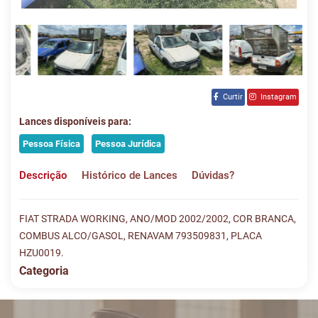
Curtir
Instagram
Lances disponíveis para:
Pessoa Física
Pessoa Jurídica
Descrição
Histórico de Lances
Dúvidas?
FIAT STRADA WORKING, ANO/MOD 2002/2002, COR BRANCA,
COMBUS ALCO/GASOL, RENAVAM 793509831, PLACA
HZU0019.
Categoria
Histórico de Lances
Descreva sua dúvida e nos envie! Se não quer esperar, fale
conosco pelo whatsapp: