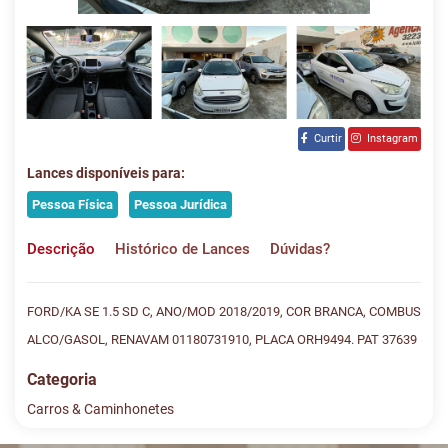
Curtir
Instagram
Lances disponíveis para:
Pessoa Física
Pessoa Jurídica
Descrição
Histórico de Lances
Dúvidas?
FORD/KA SE 1.5 SD C, ANO/MOD 2018/2019, COR BRANCA, COMBUS
ALCO/GASOL, RENAVAM 01180731910, PLACA ORH9494. PAT 37639
Categoria
Carros & Caminhonetes
Histórico de Lances
Descreva sua dúvida e nos envie! Se não quer esperar, fale