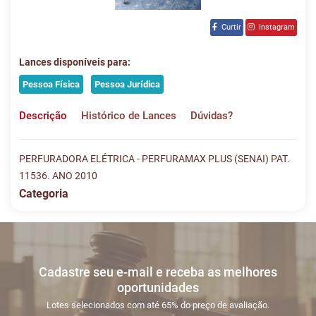
Curtir
Instagram
Lances disponíveis para:
Pessoa Física
Pessoa Jurídica
Descrição
Histórico de Lances
Dúvidas?
PERFURADORA ELÉTRICA - PERFURAMAX PLUS (SENAI) PAT.
11536. ANO 2010
Categoria
Histórico de Lances
Descreva sua dúvida e nos envie! Se não quer esperar, fale
conosco pelo whatsapp:
#
DATA/HORA
TIPO
MENSAGEM
VA
Cadastre seu e-mail e receba as melhores
Sua dúvida
1
05/11
LANCE ON-
R$
LOTE 012
oportunidades
03:50:46
LINE
2.0
Usuário:
Lotes selecionados com até 65% do preço de avaliação.
ALANMGATACAHOTMAILCO