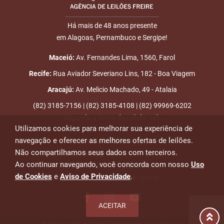
17:13:09
LEILÃO
Há mais de 48 anos presente
5
14/01
DOU-LHE 1
LOTE 004
em Alagoas, Pernambuco e Sergipe!
18:07:13
ENVIAR
6
14/01
DOU-LHE 2
LOTE 004
Maceió:
Av. Fernandes Lima, 1560, Farol
18:08:04
Recife:
Rua Aviador Severiano Lins, 182 - Boa Viagem
7
14/01
DOU-LHE 3
LOTE 004
Aracajú:
Av. Melicio Machado, 49 - Atalaia
18:08:43
(82) 3185-7156 | (82) 3185-4108 | (82) 99969-6202
8
14/01
LOTE
R$
LOTE 004
Segunda a Sexta das 8h às 18h
18:08:43
VENDIDO
30.20
Utilizamos cookies para melhorar sua experiência de
Placa: CLAUDIOTUDOMAIS
navegação e oferecer as melhores ofertas de leilões.
Emails para contato:
9
14/01
LEILÃO
Fim das Disputas
Não compartilhamos seus dados com terceiros.
atendimento@leiloesfreire.com.br
18:21:52
ENCERRADO
Ao continuar navegando, você concorda com nosso
Uso
osmanleiloesfreire@gmail.com
de Cookies
e
Aviso de Privacidade
.
alexandre@leiloesfreire.com.br
ACEITAR