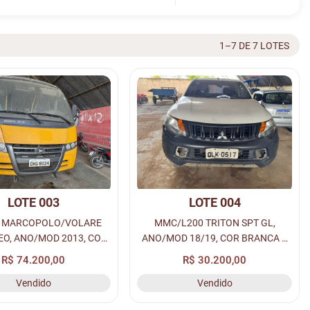
1–7 DE 7 LOTES
LOTE 003
LOTE 004
S MARCOPOLO/VOLARE
MMC/L200 TRITON SPT GL,
 EO, ANO/MOD 2013, COR
ANO/MOD 18/19, COR BRANCA A
 A DIESEL, PLACA: OHG-
DIESEL, PLACA: QLK-0517,
R$ 74.200,00
R$ 30.200,00
8024, CHASSI:
RENAVAM: 01165451317.
Vendido
Vendido
B58M1MDC048220.