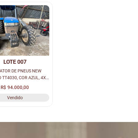
LOTE 007
RATOR DE PNEUS NEW
TT4030, COR AZUL, 4X4
A DIESEL, S/N:
R$ 94.000,00
ZTT75KHCG67928*.
Vendido