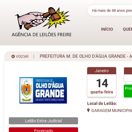
Há mais de 48 anos pr
INÍCIO
QUE
PREFEITURA M. DE OLHO D'ÁGUA GRANDE - 
VOLTAR
Janeiro
14
Pre
quarta-feira
Local do Leilão:
GARAGEM MUNICIPA
Leilão Extra-Judicial
Encerrado