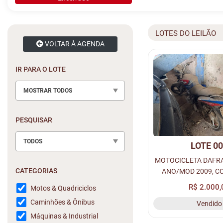
LOTES DO LEILÃO
VOLTAR À AGENDA
IR PARA O LOTE
MOSTRAR TODOS
PESQUISAR
TODOS
LOTE 0
MOTOCICLETA DAFRA
CATEGORIAS
ANO/MOD 2009, CO
GASOLINA, PLACA:
R$ 2.000,
Motos & Quadriciclos
RENAVAM: 15273943
Caminhões & Ônibus
Vendido
95VCA1A299M0
Máquinas & Industrial