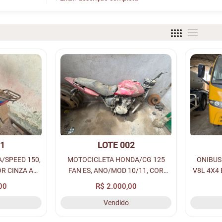
01
LOTE 002
/SPEED 150,
MOTOCICLETA HONDA/CG 125
ONIBU
R CINZA A
FAN ES, ANO/MOD 10/11, COR
V8L 4X4
 NMF-5435,
VERMELHA A GASOLINA, PLACA:
AMARELA
00
R$ 2.000,00
2, CHASSI:
NMJ-6169, RENAVAM: 279922051,
Vendido
03876.
CHASSI: 9C2JC4120BR510111.
93P