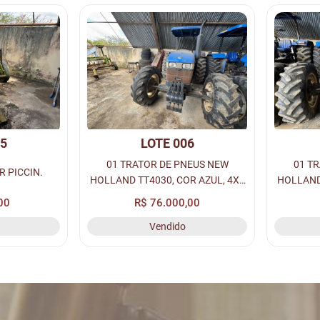
05
LOTE 006
01 TRATOR DE PNEUS NEW
01 T
R PICCIN.
HOLLAND TT4030, COR AZUL, 4X4
HOLLAND 
A DIESEL, S/N:
00
R$ 76.000,00
*HCCZTT75TGCG54924*.
*HCC
Vendido