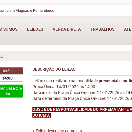
esente em Alagoas e Pernambuco
M SOMOS
LEILÕES
VENDA DIRETA
TRABALHOS
ATE
AL
DESCRIÇÃO DO LEILÃO
Horário
14:00
Leilão será realizado na modalidade
presencial e on-l
Praça Única: 14/01/2026 às 14:00
sencial e On-
Data início da Praça Única On-Line: 14/01/2026 às 14
Line
Data de término da Praça Única On-Line: 14/01/2026 
OBS.: É DE RESPONSABILIDADE DO ARREMATANTE 
L
DO ICMS.