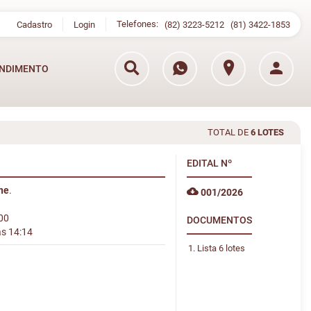
Telefones:
Cadastro
Login
(82) 3223-5212
(81) 3422-1853
NDIMENTO
TOTAL DE
6 LOTES
EDITAL
Nº
ine
.
001/2026
:00
DOCUMENTOS
às 14:14
Lista 6 lotes