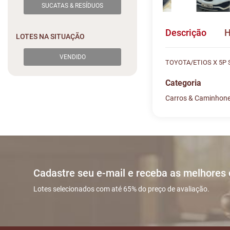
SUCATAS & RESÍDUOS
Descrição
H
LOTES NA SITUAÇÃO
VENDIDO
TOYOTA/ETIOS X 5P 
Categoria
Carros & Caminhon
Histórico de L
Descreva sua dú
#
DATA/H
Sua dúvida
1
29/04 16
Cadastre seu e-mail e receba as melhores
2
02/05 04
Lotes selecionados com até 65% do preço de avaliação.
3
05/05 15
Nome