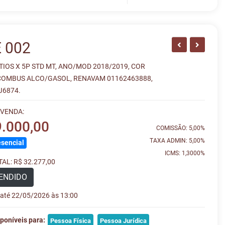
 002
IOS X 5P STD MT, ANO/MOD 2018/2019, COR
COMBUS ALCO/GASOL, RENAVAM 01162463888,
J6874.
 VENDA:
9.000,00
COMISSÃO: 5,00%
TAXA ADMIN: 5,00%
sencial
ICMS: 1,3000%
AL: R$ 32.277,00
ENDIDO
e até 22/05/2026 às 13:00
poníveis para:
Pessoa Física
Pessoa Jurídica