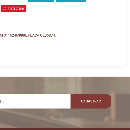
Instagram
 01162463888, PLACA QLJ6874.
lo whatsapp:
VALOR
R$ 21.000,00
TONIOLUNA
CADASTRAR
R$ 21.500,00
EJKEI
R$ 21.600,00