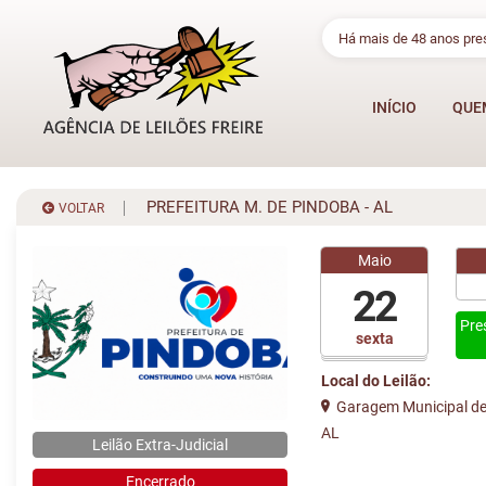
Há mais de 48 anos pr
INÍCIO
QUE
PREFEITURA M. DE PINDOBA - AL
VOLTAR
Maio
22
Pre
sexta
Local do Leilão:
Garagem Municipal de
AL
Leilão Extra-Judicial
Encerrado