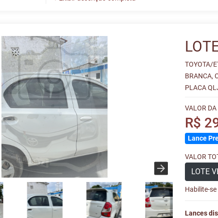
LOTE
TOYOTA/ET
BRANCA, 
PLACA QL
VALOR DA
R$ 2
Lance Pre
VALOR TOT
LOTE V
Habilite-s
Lances dis