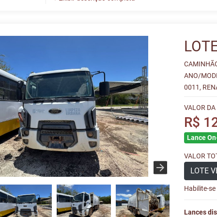
LOTE
CAMINHÃO
ANO/MODEL
0011, REN
VALOR DA
R$ 1
Lance On-
VALOR TOT
LOTE V
Habilite-s
Lances dis