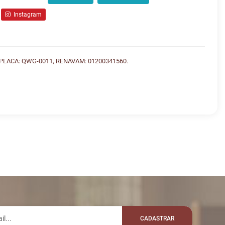
Instagram
LACA: QWG-0011, RENAVAM: 01200341560.
lo whatsapp:
GEM
VALOR
R$ 110.000,00
3
: SOFIAMAIANNE
 iniciadas
R$ 110.100,00
3
: SIGABEM
CADASTRAR