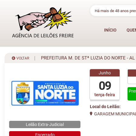
Há mais de 48 anos pr
INÍCIO
QUE
PREFEITURA M. DE STª LUZIA DO NORTE - AL
VOLTAR
Junho
09
Pre
terça-feira
Local do Leilão:
GARAGEM MUNICIPA
Leilão Extra-Judicial
Encerrado