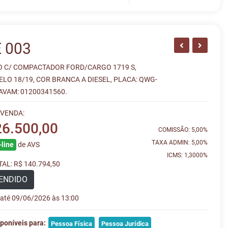
 003
 C/ COMPACTADOR FORD/CARGO 1719 S,
O 18/19, COR BRANCA A DIESEL, PLACA: QWG-
AVAM: 01200341560.
 VENDA:
26.500,00
COMISSÃO: 5,00%
TAXA ADMIN: 5,00%
line
de AVS
ICMS: 1,3000%
AL: R$ 140.794,50
ENDIDO
e até 09/06/2026 às 13:00
poníveis para:
Pessoa Física
Pessoa Jurídica