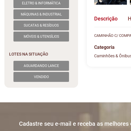
ELETRO & INFORMÁTICA
MÁQUINAS & INDUSTRIAL
Descrição
H
SUCATAS & RESÍDUOS
CAMINHÃO C/ COMPAC
MÓVEIS & UTENSÍLIOS
Categoria
LOTES NA SITUAÇÃO
Caminhões & Ônibu
Histórico de L
Descreva sua dú
AGUARDANDO LANCE
VENDIDO
#
DATA/H
Sua dúvida
1
09/06 1
2
09/06 1
3
09/06 1
Cadastre seu e-mail e receba as melhores
Nome