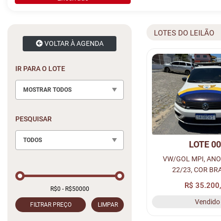
LOTES DO LEILÃO
VOLTAR À AGENDA
IR PARA O LOTE
MOSTRAR TODOS
PESQUISAR
TODOS
LOTE 0
VW/GOL MPI, AN
22/23, COR BR
ALCOOL/GASOLINA
R$ 35.200
SAG0D61, REN
Vendido
013407395
FILTRAR PREÇO
LIMPAR