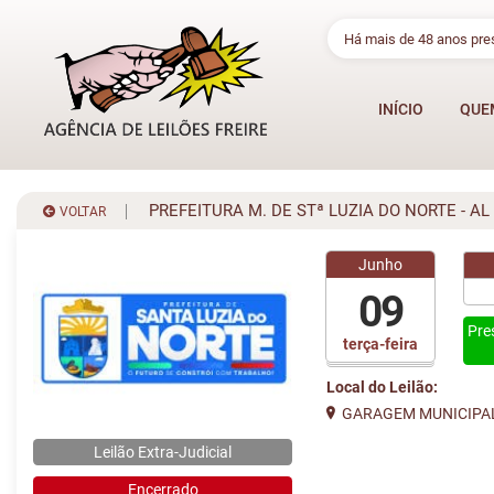
Há mais de 48 anos pr
INÍCIO
QUE
PREFEITURA M. DE STª LUZIA DO NORTE - AL
VOLTAR
Junho
09
Pre
terça-feira
Local do Leilão:
GARAGEM MUNICIPA
Leilão Extra-Judicial
Encerrado