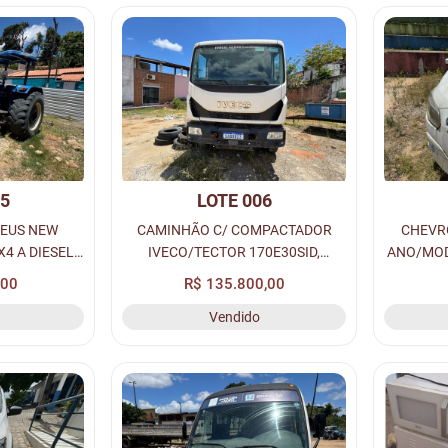
05
LOTE 006
NEUS NEW
CAMINHÃO C/ COMPACTADOR
CHEVRO
4 A DIESEL,
IVECO/TECTOR 170E30SID,
ANO/MOD
S/N:
ANO/MODELO 2022, COR BRANCA
A ALCO
,00
R$ 135.800,00
G7475*.
A DIESEL, PLACA: SAD8B23.
OR
Vendido