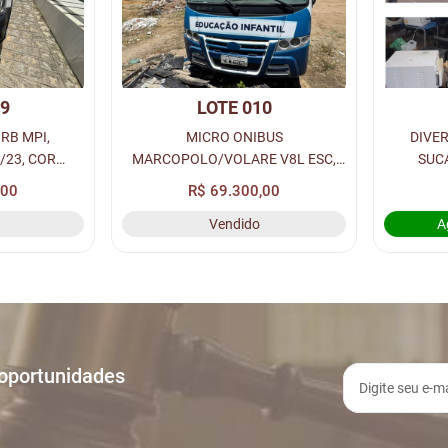
09
LOTE 010
RB MPI,
MICRO ONIBUS
DIVE
/23, COR
MARCOPOLO/VOLARE V8L ESC,
SUC
/GASOLINA,
ANO/MODELO 2010, COR
EDUC
,00
R$ 69.300,00
 RENAVAM:
AMARELA A DIESEL, PLACA: NLW-
SOCIAL
Vendido
A
8.
8263, RENAVAM: 00257901450.
CADEIRAS
DE 
 oportunidades