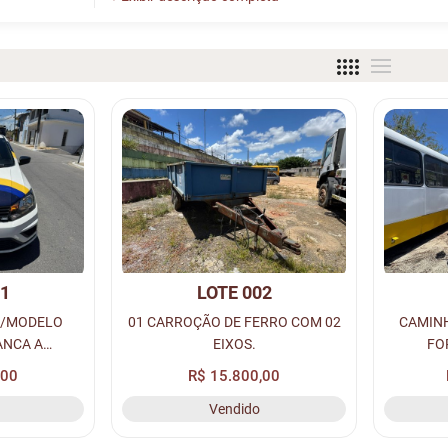
01
LOTE 002
O/MODELO
01 CARROÇÃO DE FERRO COM 02
CAMIN
ANCA A
EIXOS.
FO
, PLACA:
ANO/
,00
R$ 15.800,00
AVAM:
BRANCA 
Vendido
23.
0011, R