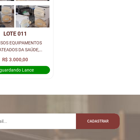
LOTE 011
RSOS EQUIPAMENTOS
ATEADOS DA SAÚDE,
AÇÃO E ASSISTENCIA
R$ 3.000,00
: ELETRODOMÉSTICOS,
guardando Lance
, ARMÁRIOS E ARQUIVOS
AÇO, MESAS, EQU...
CADASTRAR