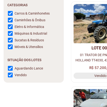
CATEGORIAS
Carros & Caminhonetes
Caminhões & Ônibus
Eletro & Informática
Máquinas & Industrial
Sucatas & Resíduos
Móveis & Utensílios
LOTE 0
01 TRATOR DE P
SITUAÇÃO DOS LOTES
HOLLAND TT4030, 4X
COR AZUL, 
R$ 57.200
Aguardando Lance
*HCCZTT75LHC
Vendido
Vendido