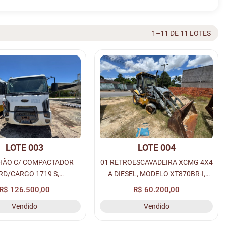
1–11 DE 11 LOTES
LOTE 003
LOTE 004
HÃO C/ COMPACTADOR
01 RETROESCAVADEIRA XCMG 4X4
RD/CARGO 1719 S,
A DIESEL, MODELO XT870BR-I,
MODELO 18/19, COR
COR AMARELA, ANO 2020, PIN:
R$ 126.500,00
R$ 60.200,00
A DIESEL, PLACA: QWG-
>XUG08700CLPA00700<.
Vendido
Vendido
ENAVAM: 01200341560.