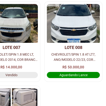
LOTE 007
LOTE 008
LET/SPIN 1.8 MEC LT,
CHEVROLET/SPIN 1.8 AT LT7,
ELO 2014, COR BRANCA
ANO/MODELO 22/23, COR
OL/GASOLINA, PLACA:
BRANCA A ALCOOL/GASOLINA,
R$ 14.000,00
R$ 50.000,00
E-8384, RENAVAM:
PLACA: SCF2G78, RENAVAM:
Vendido
Aguardando Lance
01013493564.
01333928685.