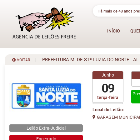
Há mais de 48 anos pr
INÍCIO
QUE
PREFEITURA M. DE STª LUZIA DO NORTE - AL
VOLTAR
Junho
09
Pre
terça-feira
Local do Leilão:
GARAGEM MUNICIPA
Leilão Extra-Judicial
Encerrado