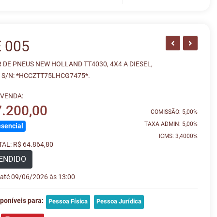
 005
 DE PNEUS NEW HOLLAND TT4030, 4X4 A DIESEL,
 S/N: *HCCZTT75LHCG7475*.
 VENDA:
7.200,00
COMISSÃO: 5,00%
TAXA ADMIN: 5,00%
sencial
ICMS: 3,4000%
AL: R$ 64.864,80
ENDIDO
e até 09/06/2026 às 13:00
poníveis para:
Pessoa Física
Pessoa Jurídica