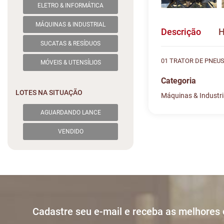
ELETRO & INFORMÁTICA
MÁQUINAS & INDUSTRIAL
Descrição
H
SUCATAS & RESÍDUOS
01 TRATOR DE PNEUS
MÓVEIS & UTENSÍLIOS
Categoria
LOTES NA SITUAÇÃO
Máquinas & Industri
Histórico de L
Descreva sua dú
AGUARDANDO LANCE
VENDIDO
#
DATA/HOR
Sua dúvida
1
18/05 05:2
2
19/05 20:5
Cadastre seu e-mail e receba as melhores
3
23/05 22:2
Nome