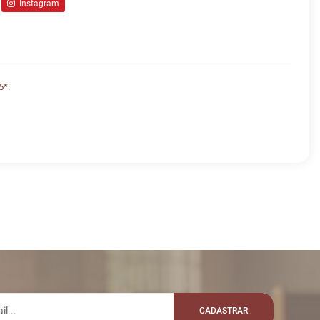
Instagram
5*.
lo whatsapp:
VALOR
R$ 50.100,00
LSONPEREIRADOS
R$ 50.200,00
A
R$ 50.400,00
CADASTRAR