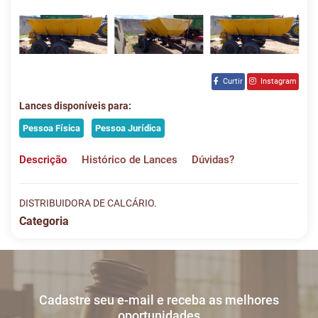
Curtir
Instagram
Lances disponíveis para:
Pessoa Física
Pessoa Jurídica
Descrição
Histórico de Lances
Dúvidas?
DISTRIBUIDORA DE CALCÁRIO.
Categoria
Histórico de Lances
Descreva sua dúvida e nos envie! Se não quer esperar, fale
conosco pelo whatsapp:
#
DATA/HORA
TIPO
MENSAGEM
VALOR
Cadastre seu e-mail e receba as melhores
Sua dúvida
1
26/05
LANCE ON-
R$
LOTE 001
oportunidades