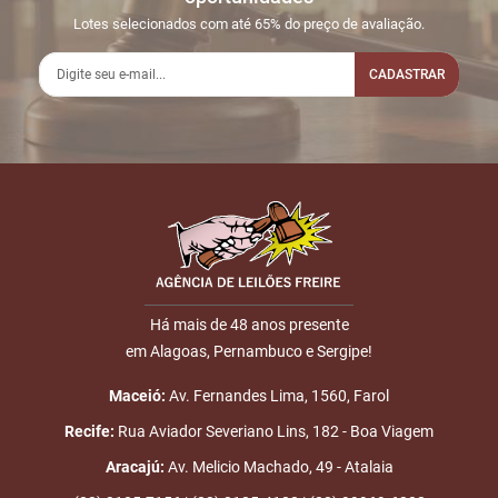
03:45:04
LINE
5.100,00
Usuário:
Lotes selecionados com até 65% do preço de avaliação.
DANIELPONTEES
CADASTRAR
2
26/05
LANCE ON-
R$
LOTE 001
06:40:19
LINE
5.200,00
Usuário:
ALMEIDANETO
Nome
3
27/05
LANCE ON-
R$
LOTE 001
05:55:21
LINE
5.800,00
Usuário:
E-mail
DANIELPONTEES
4
11/06
INICIO DO
Disputas
13:30:23
LEILÃO
Há mais de 48 anos presente
iniciadas
em Alagoas, Pernambuco e Sergipe!
ENVIAR
5
11/06
DOU-LHE 1
LOTE 001
13:41:44
Maceió:
Av. Fernandes Lima, 1560, Farol
Recife:
Rua Aviador Severiano Lins, 182 - Boa Viagem
6
11/06
DOU-LHE 2
LOTE 001
13:42:41
Aracajú:
Av. Melicio Machado, 49 - Atalaia
7
11/06
LOTE
R$