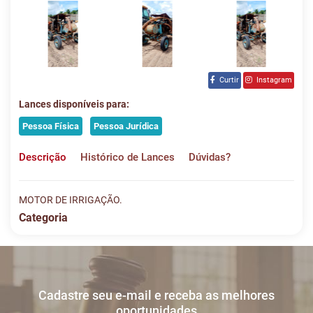
Curtir
Instagram
Lances disponíveis para:
Pessoa Física
Pessoa Jurídica
Descrição
Histórico de Lances
Dúvidas?
MOTOR DE IRRIGAÇÃO.
Categoria
Histórico de Lances
Descreva sua dúvida e nos envie! Se não quer esperar, fale
conosco pelo whatsapp:
#
DATA/HORA
TIPO
MENSAGEM
VALOR
Cadastre seu e-mail e receba as melhores
Sua dúvida
1
26/05
LANCE ON-
R$
LOTE 007
oportunidades