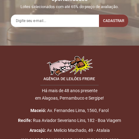
03:54:53
LINE
3.000,00
Usuário:
Lotes selecionados com até 65% do preço de avaliação.
ALMEIDANETO
CADASTRAR
2
11/06
INICIO DO
Disputas
13:30:23
LEILÃO
iniciadas
3
11/06
DOU-LHE 1
LOTE 007
Nome
13:46:46
4
11/06
DOU-LHE 2
LOTE 007
E-mail
13:46:56
5
11/06
DOU-LHE 3
LOTE 007
13:47:14
Há mais de 48 anos presente
em Alagoas, Pernambuco e Sergipe!
6
11/06
LOTE
R$
LOTE 007
ENVIAR
13:47:14
VENDIDO
3.000,00
Placa:
Maceió:
Av. Fernandes Lima, 1560, Farol
ALMEIDANETO
Recife:
Rua Aviador Severiano Lins, 182 - Boa Viagem
7
11/06
LEILÃO
Fim das
Aracajú:
Av. Melicio Machado, 49 - Atalaia
14:09:54
ENCERRADO
Disputas