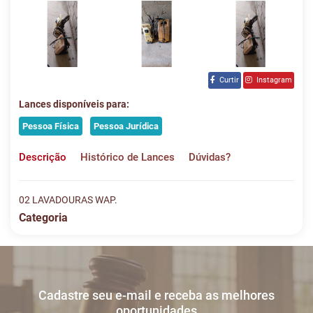
Curtir
Instagram
Lances disponíveis para:
Pessoa Física
Pessoa Jurídica
Descrição
Histórico de Lances
Dúvidas?
02 LAVADOURAS WAP.
Categoria
Histórico de Lances
Descreva sua dúvida e nos envie! Se não quer esperar, fale
conosco pelo whatsapp:
#
DATA/HORA
TIPO
MENSAGEM
VALO
Cadastre seu e-mail e receba as melhores
Sua dúvida
1
25/05
LANCE ON-
R$
LOTE 015
oportunidades