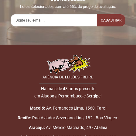
21:28:16
LINE
100,0
Usuário:
Lotes selecionados com até 65% do preço de avaliação.
MARCOSLOCHA07
CADASTRAR
2
26/05
LANCE ON-
R$
LOTE 015
18:47:08
LINE
200,0
Usuário:
CLAUDEVANCOMPRADOR
Nome
3
27/05
LANCE ON-
R$
LOTE 015
02:57:19
LINE
250,0
Usuário:
E-mail
FRANKLINEDUARDODA
4
27/05
LANCE ON-
R$
LOTE 015
03:47:04
LINE
300,0
Há mais de 48 anos presente
Usuário:
em Alagoas, Pernambuco e Sergipe!
ENVIAR
MARCOSLOCHA07
Maceió:
Av. Fernandes Lima, 1560, Farol
5
30/05
LANCE ON-
R$
LOTE 015
17:17:03
LINE
350,0
Usuário: GENEILDOSRP
Recife:
Rua Aviador Severiano Lins, 182 - Boa Viagem
Aracajú:
Av. Melicio Machado, 49 - Atalaia
6
11/06
INICIO DO
Disputas iniciadas