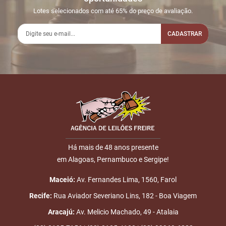
23:21:44
LINE
150,00
Usuário:
Lotes selecionados com até 65% do preço de avaliação.
ADELSONPEREIRA
CADASTRAR
2
11/06
INICIO DO
Disputas iniciadas
13:30:23
LEILÃO
3
11/06
DOU-LHE 1
LOTE 018
Nome
13:58:21
4
11/06
DOU-LHE 2
LOTE 018
13:58:27
E-mail
5
11/06
LOTE
R$
LOTE 018
13:58:34
VENDIDO
150,00
Placa:
Há mais de 48 anos presente
ADELSONPEREIRA
em Alagoas, Pernambuco e Sergipe!
ENVIAR
6
11/06
DOU-LHE 3
LOTE 018
Maceió:
Av. Fernandes Lima, 1560, Farol
13:58:34
Recife:
Rua Aviador Severiano Lins, 182 - Boa Viagem
7
11/06
LEILÃO
Fim das Disputas
Aracajú:
Av. Melicio Machado, 49 - Atalaia
14:09:54
ENCERRADO