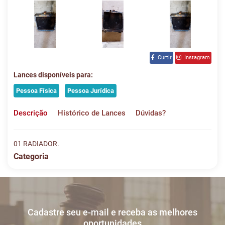
Curtir
Instagram
Lances disponíveis para:
Pessoa Física
Pessoa Jurídica
Descrição
Histórico de Lances
Dúvidas?
01 RADIADOR.
Categoria
Histórico de Lances
Descreva sua dúvida e nos envie! Se não quer esperar, fale
conosco pelo whatsapp:
#
DATA/HORA
TIPO
MENSAGEM
VALOR
Cadastre seu e-mail e receba as melhores
Sua dúvida
1
26/05
LANCE ON-
R$
LOTE 018
oportunidades