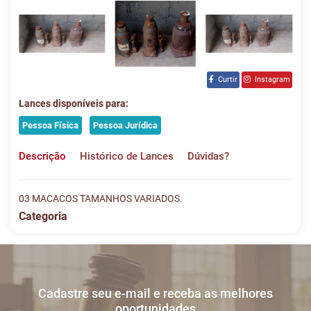
Curtir
Instagram
Lances disponíveis para:
Pessoa Física
Pessoa Jurídica
Descrição
Histórico de Lances
Dúvidas?
03 MACACOS TAMANHOS VARIADOS.
Categoria
Histórico de Lances
Descreva sua dúvida e nos envie! Se não quer esperar, fale
conosco pelo whatsapp:
#
DATA/HORA
TIPO
MENSAGEM
VALOR
Cadastre seu e-mail e receba as melhores
Sua dúvida
1
25/05
LANCE ON-
R$
LOTE 020
oportunidades