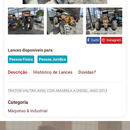
Curtir
Instagram
Lances disponíveis para:
Pessoa Física
Pessoa Jurídica
Descrição
Histórico de Lances
Dúvidas?
TRATOR VALTRA A950, COR AMARELA A DIESEL, ANO 2013
Categoria
Máquinas & Industrial
Histórico de Lances
Descreva sua dúvida e nos envie! Se não quer esperar, fale
conosco pelo whatsapp: