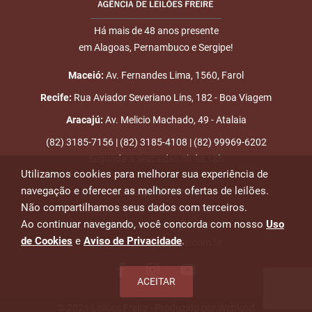
Há mais de 48 anos presente
em Alagoas, Pernambuco e Sergipe!
Maceió:
Av. Fernandes Lima, 1560, Farol
Recife:
Rua Aviador Severiano Lins, 182 - Boa Viagem
Aracajú:
Av. Melicio Machado, 49 - Atalaia
(82) 3185-7156 | (82) 3185-4108 | (82) 99969-6202
Segunda a Sexta das 8h às 18h
Utilizamos cookies para melhorar sua experiência de
navegação e oferecer as melhores ofertas de leilões.
Emails para contato:
Não compartilhamos seus dados com terceiros.
atendimento@leiloesfreire.com.br
Ao continuar navegando, você concorda com nosso
Uso
osmanleiloesfreire@gmail.com
de Cookies
e
Aviso de Privacidade
.
alexandre@leiloesfreire.com.br
ACEITAR
© 2026 Leilões Freire - Produzido por
Weblend